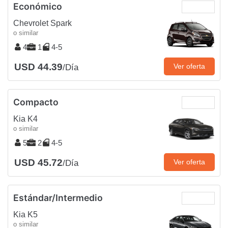
Económico
Chevrolet Spark
o similar
4
1
4-5
USD 44.39
Ver oferta
/Día
Compacto
Kia K4
o similar
5
2
4-5
USD 45.72
Ver oferta
/Día
Estándar/Intermedio
Kia K5
o similar