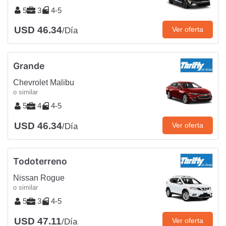
5
3
4-5
USD 46.34
Ver oferta
/Día
Grande
Chevrolet Malibu
o similar
5
4
4-5
USD 46.34
Ver oferta
/Día
Todoterreno
Nissan Rogue
o similar
5
3
4-5
USD 47.11
Ver oferta
/Día