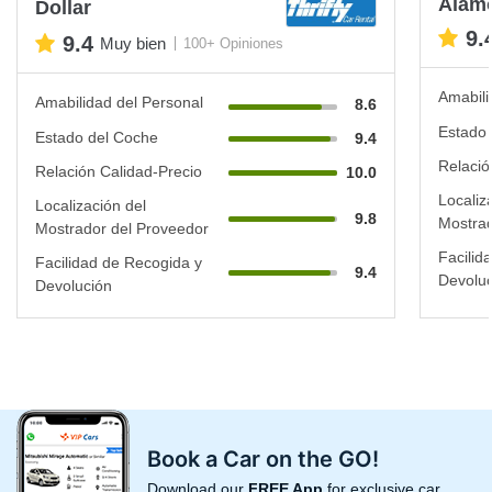
Alam
Dollar
9.
9.4
Muy bien
100+ Opiniones
Amabili
Amabilidad del Personal
8.6
Estado 
Estado del Coche
9.4
Relació
Relación Calidad-Precio
10.0
Localiz
Localización del
9.8
Mostrad
Mostrador del Proveedor
Facilid
Facilidad de Recogida y
9.4
Devoluc
Devolución
Book a Car on the GO!
Download our
FREE App
for exclusive car