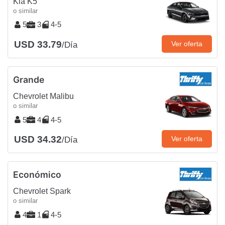
Kia K5
o similar
5
3
4-5
USD 33.79
Ver oferta
/Día
Grande
Chevrolet Malibu
o similar
5
4
4-5
USD 34.32
Ver oferta
/Día
Económico
Chevrolet Spark
o similar
4
1
4-5