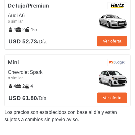
De lujo/Premiun
Audi A6
o similar
4
2
4-5
USD 52.73
Ver oferta
/Día
Mini
Chevrolet Spark
o similar
4
2
4
USD 61.80
Ver oferta
/Día
Los precios son establecidos con base al día y están
sujetos a cambios sin previo aviso.