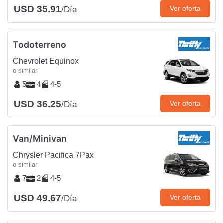
USD 35.91
Ver oferta
/Día
Todoterreno
Chevrolet Equinox
o similar
5
4
4-5
USD 36.25
Ver oferta
/Día
Van/Minivan
Chrysler Pacifica 7Pax
o similar
7
2
4-5
USD 49.67
Ver oferta
/Día