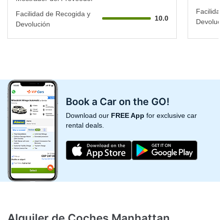
Facilid
Facilidad de Recogida y
10.0
Devoluc
Devolución
Book a Car on the GO!
Download our
FREE App
for exclusive car
rental deals.
Alquiler de Coches Manhattan