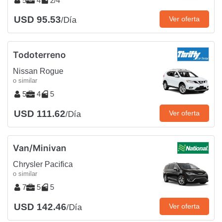
5
4
2/4
USD 95.53
Ver oferta
/Día
Todoterreno
Nissan Rogue
o similar
5
4
5
USD 111.62
Ver oferta
/Día
Van/Minivan
Chrysler Pacifica
o similar
7
5
5
USD 142.46
Ver oferta
/Día