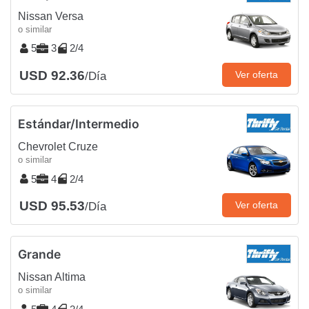
Nissan Versa
o similar
5
3
2/4
USD 92.36
Ver oferta
/Día
Estándar/Intermedio
Chevrolet Cruze
o similar
5
4
2/4
USD 95.53
Ver oferta
/Día
Grande
Nissan Altima
o similar