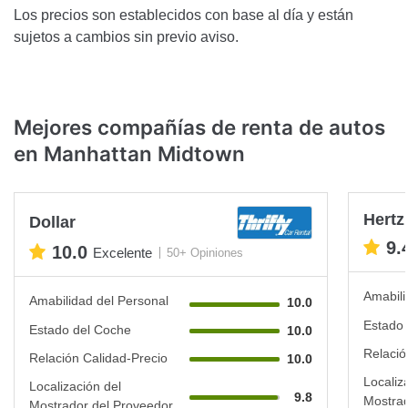
Los precios son establecidos con base al día y están
sujetos a cambios sin previo aviso.
Mejores compañías de renta de autos
en Manhattan Midtown
Hertz
Dollar
9.
10.0
Excelente
50+ Opiniones
Amabili
Amabilidad del Personal
10.0
Estado 
Estado del Coche
10.0
Relació
Relación Calidad-Precio
10.0
Localiz
Localización del
9.8
Mostrad
Mostrador del Proveedor