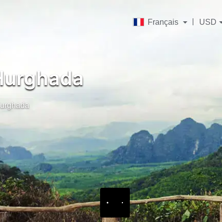
Français
USD
urghada
urghada