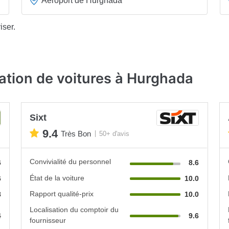
Aéroport de Hurghada
iser.
ation de voitures à Hurghada
Sixt
9.4
Très Bon
50+ d'avis
Convivialité du personnel
6
8.6
État de la voiture
6
10.0
Rapport qualité-prix
8
10.0
Localisation du comptoir du
4
9.6
fournisseur