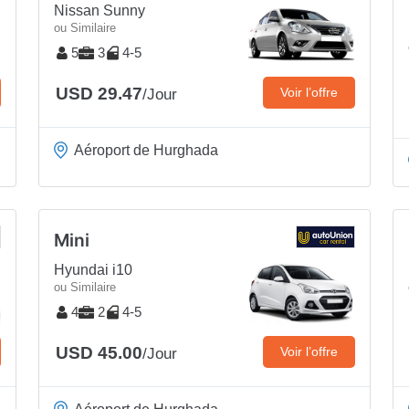
Nissan Sunny
ou Similaire
5
3
4-5
USD 29.47
Voir l’offre
/Jour
Aéroport de Hurghada
Mini
Hyundai i10
ou Similaire
4
2
4-5
USD 45.00
Voir l’offre
/Jour