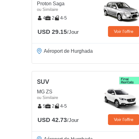
Proton Saga
ou Similaire
4
2
4-5
USD 29.15
Voir l’offre
/Jour
Aéroport de Hurghada
SUV
MG ZS
ou Similaire
5
2
4-5
USD 42.73
Voir l’offre
/Jour