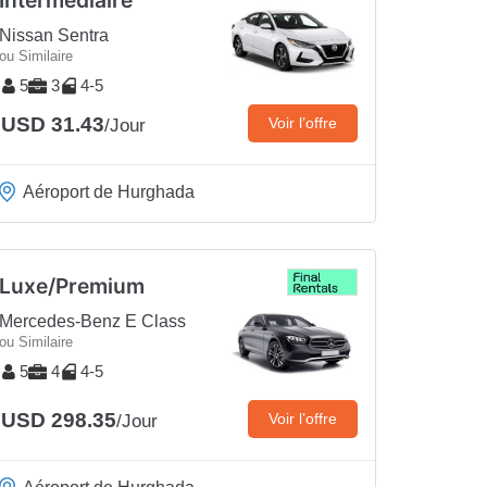
Nissan Sentra
ou Similaire
5
3
4-5
USD 31.43
Voir l’offre
/Jour
Aéroport de Hurghada
Luxe/Premium
Mercedes-Benz E Class
ou Similaire
5
4
4-5
USD 298.35
Voir l’offre
/Jour