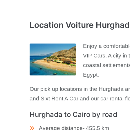
Location Voiture Hurgha
Enjoy a comfortabl
VIP Cars. A city i
coastal settlements
Egypt.
Our pick up locations in the Hurghada a
and Sixt Rent A Car and our car rental 
Hurghada to Cairo by road
Average distance-
455.5 km