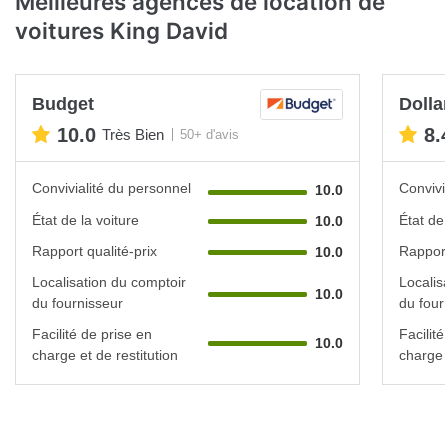
Meilleures agences de location de
voitures King David
Budget
Dollar
10.0
8.
Très Bien
50+ d'avis
Convivialité du personnel
Convivi
10.0
État de la voiture
État de 
10.0
Rapport qualité-prix
Rapport
10.0
Localisation du comptoir
Localis
10.0
du fournisseur
du four
Facilité de prise en
Facilité
10.0
charge et de restitution
charge e