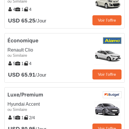
ou Similaire
4
1
4
USD 65.25
Voir l’offre
/Jour
Économique
Renault Clio
ou Similaire
5
1
4
USD 65.91
Voir l’offre
/Jour
Luxe/Premium
Hyundai Accent
ou Similaire
5
1
2/4
USD 80.95
Voir l’offre