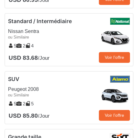
/Jour
Standard / Intermédiaire
Nissan Sentra
ou Similaire
5
2
4
USD 83.68
Voir l’offre
/Jour
SUV
Peugeot 2008
ou Similaire
5
2
5
USD 85.80
Voir l’offre
/Jour
Grande taille