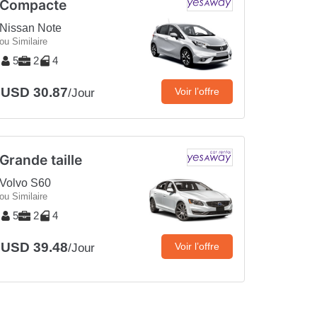
Compacte
Nissan Note
ou Similaire
5
2
4
USD 30.87
Voir l’offre
/Jour
Grande taille
Volvo S60
ou Similaire
5
2
4
USD 39.48
Voir l’offre
/Jour