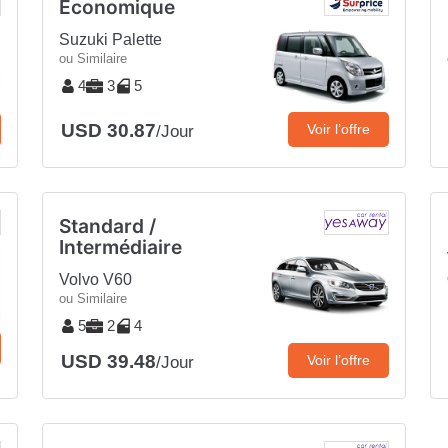
Économique
Suzuki Palette
ou Similaire
4
3
5
USD 30.87
Voir l’offre
/Jour
Standard /
Intermédiaire
Volvo V60
ou Similaire
5
2
4
USD 39.48
Voir l’offre
/Jour