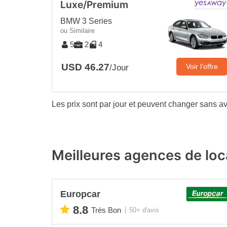
Luxe/Premium
BMW 3 Series
ou Similaire
5
2
4
USD 46.27
Voir l’offre
/Jour
Les prix sont par jour et peuvent changer sans av
Meilleures agences de loc
Europcar
8.8
Très Bon
50+ d'avis