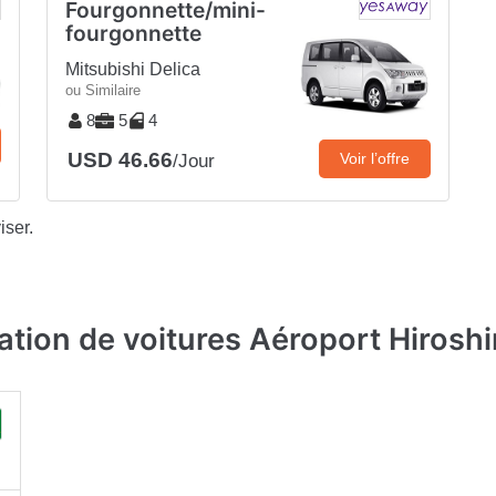
Fourgonnette/mini-
fourgonnette
Mitsubishi Delica
ou Similaire
8
5
4
USD 46.66
Voir l’offre
/Jour
iser.
ation de voitures Aéroport Hirosh