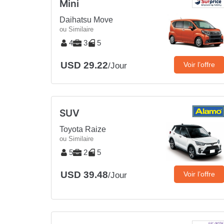
Mini
Daihatsu Move
ou Similaire
4
3
5
USD 29.22
Voir l’offre
/Jour
SUV
Toyota Raize
ou Similaire
5
2
5
USD 39.48
Voir l’offre
/Jour