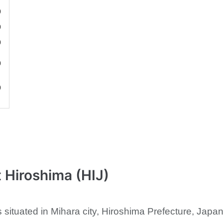
0
0
0
0
0
 Hiroshima (HIJ)
s situated in Mihara city, Hiroshima Prefecture, Japa