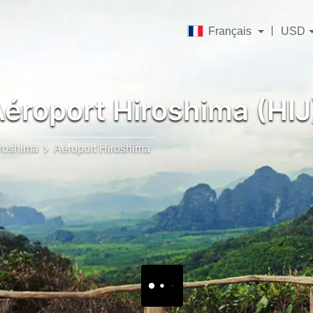
Français
USD
éroport Hiroshima (HIJ
roshima
Aéroport Hiroshima