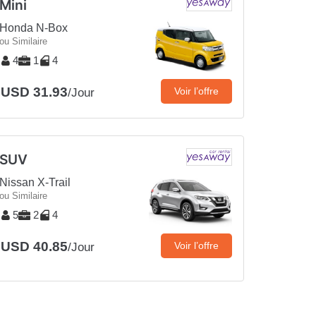
Mini
Honda N-Box
ou Similaire
4
1
4
USD 31.93
Voir l’offre
/Jour
SUV
Nissan X-Trail
ou Similaire
5
2
4
USD 40.85
Voir l’offre
/Jour