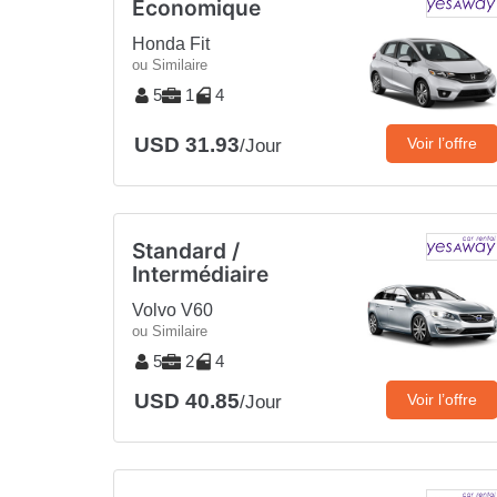
Économique
Honda Fit
ou Similaire
5
1
4
USD 31.93
Voir l’offre
/Jour
Standard /
Intermédiaire
Volvo V60
ou Similaire
5
2
4
USD 40.85
Voir l’offre
/Jour