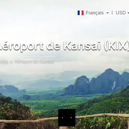
Français
USD
éroport de Kansai (KIX
saka
Aéroport de Kansai