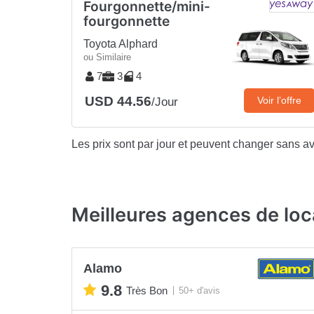
Fourgonnette/mini-
fourgonnette
Toyota Alphard
ou Similaire
7
3
4
USD 44.56
Voir l’offre
/Jour
Les prix sont par jour et peuvent changer sans av
Meilleures agences de loc
Alamo
9.8
Très Bon
50+ d'avis