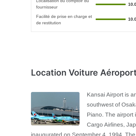
Localisation du comptoir du
10.
fournisseur
Facilité de prise en charge et
10.
de restitution
Location Voiture Aéroport
Kansai Airport is a
southwest of Osaka
Piano. The airport 
Cargo Airlines, Ja
inaugurated on September 4, 1994. The a