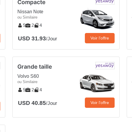
Compacte
Nissan Note
ou Similaire
5
2
4
USD 31.93
Voir l’offre
/Jour
Grande taille
Volvo S60
ou Similaire
5
2
4
USD 40.85
Voir l’offre
/Jour