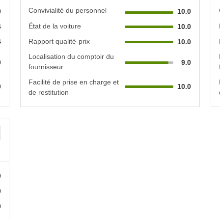
Convivialité du personnel
0
10.0
État de la voiture
4
10.0
Rapport qualité-prix
4
10.0
Localisation du comptoir du
0
9.0
fournisseur
Facilité de prise en charge et
0
10.0
de restitution
0
0
0