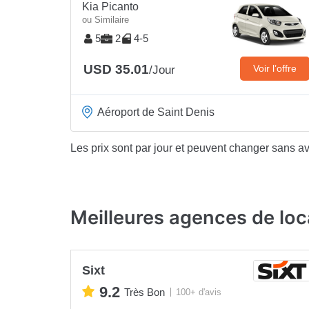
Kia Picanto
ou Similaire
5
2
4-5
USD 35.01
Voir l’offre
/Jour
Aéroport de Saint Denis
Les prix sont par jour et peuvent changer sans av
Meilleures agences de loca
Sixt
9.2
Très Bon
100+ d'avis