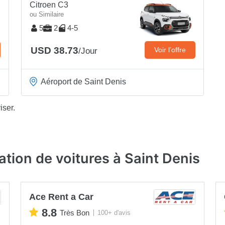
Citroen C3
ou Similaire
5
2
4-5
USD 38.73
Voir l’offre
/Jour
Aéroport de Saint Denis
iser.
tion de voitures à Saint Denis
Ace Rent a Car
8.8
Très Bon
100+ d'avis