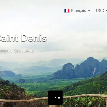
Français
USD
aint Denis
éunion
Saint Denis