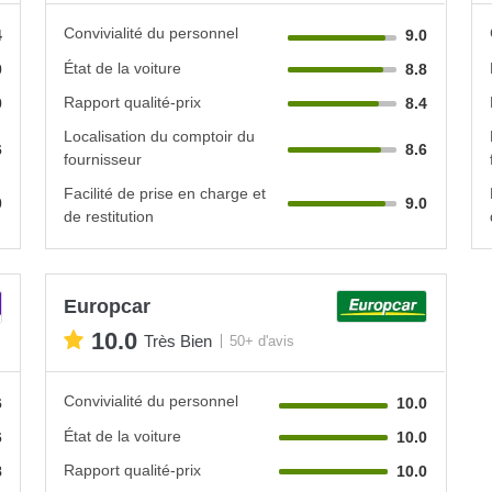
Convivialité du personnel
4
9.0
État de la voiture
0
8.8
Rapport qualité-prix
0
8.4
Localisation du comptoir du
6
8.6
fournisseur
Facilité de prise en charge et
0
9.0
de restitution
Europcar
10.0
Très Bien
50+ d'avis
Convivialité du personnel
6
10.0
État de la voiture
6
10.0
Rapport qualité-prix
8
10.0