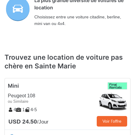
La plus grande diversité de voitures de
location
Choisissez entre une voiture citadine, berline,
mini van ou 4x4.
Trouvez une location de voiture pas
chère en Sainte Marie
Mini
Peugeot 108
ou Similaire
4
1
4-5
USD 24.50
Voir l’offre
/Jour