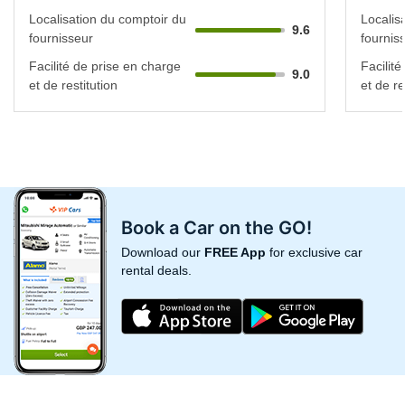
Localisation du comptoir du
Localis
9.6
fournisseur
fournis
Facilité de prise en charge
Facilit
9.0
et de restitution
et de re
Book a Car on the GO!
Download our
FREE App
for exclusive car
rental deals.