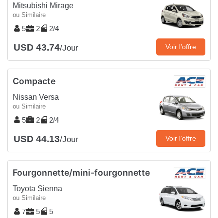
Mitsubishi Mirage
ou Similaire
5
2
2/4
USD 43.74
Voir l’offre
/Jour
Compacte
Nissan Versa
ou Similaire
5
2
2/4
USD 44.13
Voir l’offre
/Jour
Fourgonnette/mini-fourgonnette
Toyota Sienna
ou Similaire
7
5
5