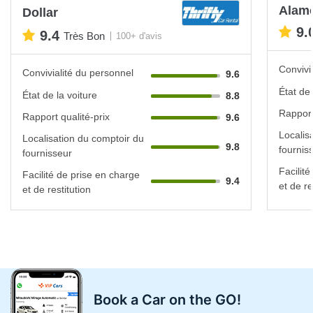
Alam
Dollar
9.
9.4
Très Bon
100+ d'avis
Convivi
Convivialité du personnel
9.6
État de 
État de la voiture
8.8
Rapport
Rapport qualité-prix
9.6
Localis
Localisation du comptoir du
9.8
fournis
fournisseur
Facilit
Facilité de prise en charge
9.4
et de re
et de restitution
Book a Car on the GO!