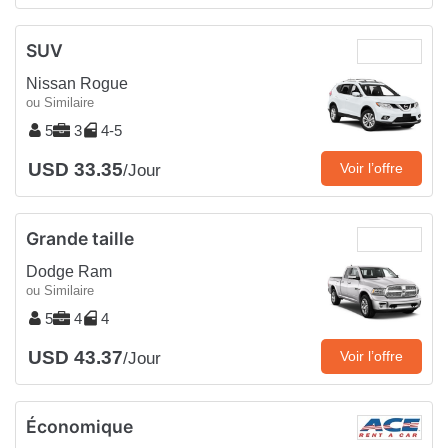
SUV
Nissan Rogue
ou Similaire
5
3
4-5
USD 33.35
Voir l’offre
/Jour
Grande taille
Dodge Ram
ou Similaire
5
4
4
USD 43.37
Voir l’offre
/Jour
Économique