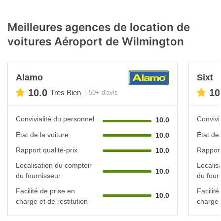
Meilleures agences de location de
voitures Aéroport de Wilmington
Alamo
Sixt
10.0
10
Très Bien
50+ d'avis
Convivialité du personnel
Convivi
10.0
État de la voiture
État de 
10.0
Rapport qualité-prix
Rapport
10.0
Localisation du comptoir
Localis
10.0
du fournisseur
du four
Facilité de prise en
Facilité
10.0
charge et de restitution
charge e