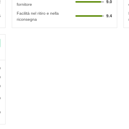
2
9.0
fornitore
Facilità nel ritiro e nella
6
9.4
riconsegna
0
0
0
0
0