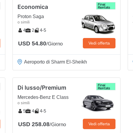
Economica
Proton Saga
o simili
4
2
4-5
USD 54.80
Vedi offerta
/Giorno
Aeroporto di Sharm El-Sheikh
Di lusso/Premium
Mercedes-Benz E Class
o simili
5
4
4-5
USD 258.08
Vedi offerta
/Giorno