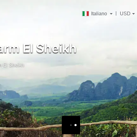
Italiano
USD
rm El Sheikh
 El Sheikh