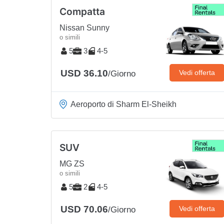
Compatta
Nissan Sunny
o simili
5
3
4-5
USD 36.10
Vedi offerta
/Giorno
Aeroporto di Sharm El-Sheikh
SUV
MG ZS
o simili
5
2
4-5
USD 70.06
Vedi offerta
/Giorno