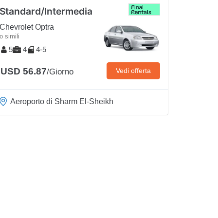
Standard/Intermedia
Chevrolet Optra
o simili
5
4
4-5
USD 56.87
Vedi offerta
/Giorno
Aeroporto di Sharm El-Sheikh