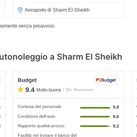
Aeroporto di Sharm El-Sheikh
 momento senza preavviso.
autonoleggio a Sharm El Sheikh
Budget
9.4
Molto buona
50+ Recensioni
Cortesia del personale
6
9.8
Condizioni dell'auto
8
9.6
Rapporto qualità-prezzo
8
9.2
Facilità nel trovare il banco del