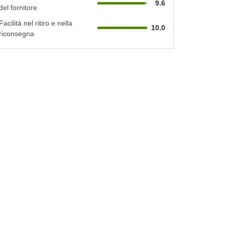
9.6
del fornitore
Facilità nel ritiro e nella
10.0
riconsegna