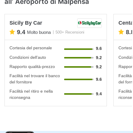
all’ Aeroporto di Malpensa
Sicily By Car
Cent
9.4
8.
Molto buona
500+ Recensioni
Cortesia del personale
Cortesi
9.6
Condizioni dell'auto
Condizi
9.2
Rapporto qualità-prezzo
Rapport
9.2
Facilità nel trovare il banco
Facilità
9.6
del fornitore
del forn
Facilità nel ritiro e nella
Facilità 
9.4
riconsegna
riconse