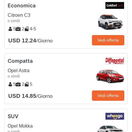
Economica
Citroen C3
o simili
5
2
4-5
USD 12.24
Vedi offerta
/Giorno
Compatta
Opel Astra
o simili
5
2
5
USD 14.85
Vedi offerta
/Giorno
SUV
Opel Mokka
o simili