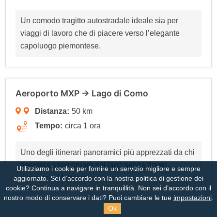
Un comodo tragitto autostradale ideale sia per
viaggi di lavoro che di piacere verso l’elegante
capoluogo piemontese.
Aeroporto MXP → Lago di Como
Distanza:
50 km
Tempo:
circa 1 ora
Uno degli itinerari panoramici più apprezzati da chi
desidera soggiornare sul lago senza dover
Utilizziamo i cookie per fornire un servizio migliore e sempre
ritornare a Malpensa.
aggiornato. Sei d’accordo con la nostra politica di gestione dei
cookie?
Continua a navigare in tranquillità. Non sei d’accordo con il
nostro modo di conservare i dati? Puoi cambiare le tue
impostazioni
.
Ok