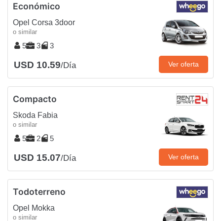
Económico
Opel Corsa 3door
o similar
5
3
3
USD 10.59
Ver oferta
/Día
Compacto
Skoda Fabia
o similar
5
2
5
USD 15.07
Ver oferta
/Día
Todoterreno
Opel Mokka
o similar