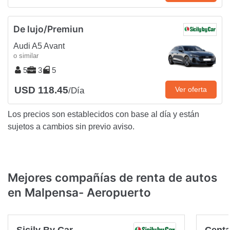
De lujo/Premiun
Audi A5 Avant
o similar
5
3
5
USD 118.45
Ver oferta
/Día
Los precios son establecidos con base al día y están
sujetos a cambios sin previo aviso.
Mejores compañías de renta de autos
en Malpensa- Aeropuerto
Sicily By Car
Cent