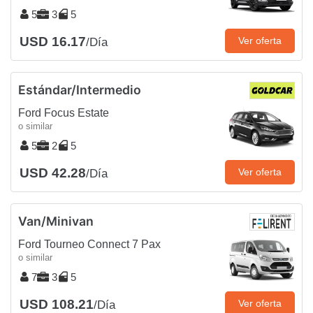
5
3
5
USD 16.17
Ver oferta
/Día
Estándar/Intermedio
Ford Focus Estate
o similar
5
2
5
USD 42.28
Ver oferta
/Día
Van/Minivan
Ford Tourneo Connect 7 Pax
o similar
7
3
5
USD 108.21
Ver oferta
/Día