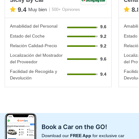
9.4
8.
Muy bien
500+ Opiniones
Amabilidad del Personal
Amabili
9.6
Estado del Coche
Estado 
9.2
Relación Calidad-Precio
Relació
9.2
Localización del Mostrador
Localiz
9.6
del Proveedor
del Pro
Facilidad de Recogida y
Facilid
9.4
Devolución
Devoluc
Book a Car on the GO!
Download our
FREE App
for exclusive car