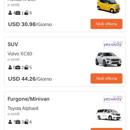
o simili
4
1
4
USD 30.98
Vedi offerta
/Giorno
SUV
Volvo XC60
o simili
5
2
5
USD 44.26
Vedi offerta
/Giorno
Furgone/Minivan
Toyota Alphard
o simili
7
3
4