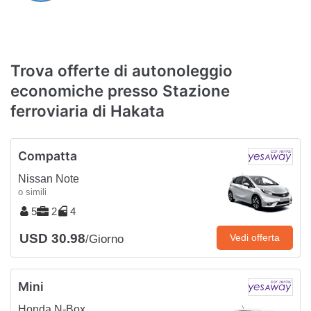
Trova offerte di autonoleggio
economiche presso Stazione
ferroviaria di Hakata
Compatta
Nissan Note
o simili
5
2
4
USD 30.98
Vedi offerta
/Giorno
Mini
Honda N-Box