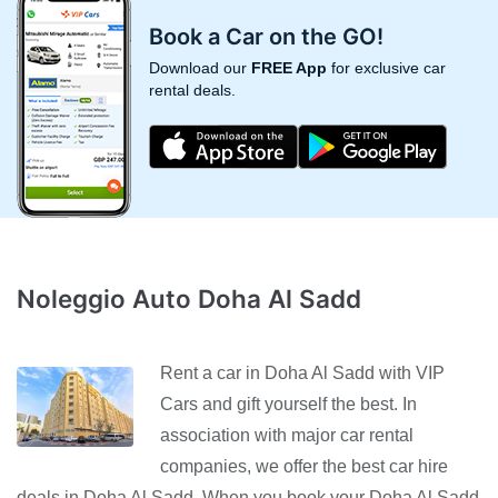
Book a Car on the GO!
Download our
FREE App
for exclusive car
rental deals.
Noleggio Auto Doha Al Sadd
Rent a car in Doha Al Sadd with VIP
Cars and gift yourself the best. In
association with major car rental
companies, we offer the best car hire
deals in Doha Al Sadd. When you book your Doha Al Sadd