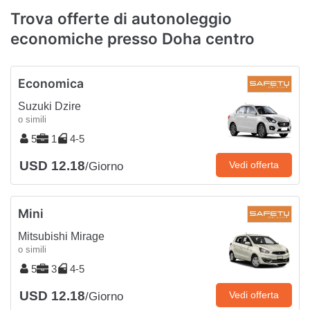
Trova offerte di autonoleggio
economiche presso Doha centro
Economica
Suzuki Dzire
o simili
5
1
4-5
USD 12.18
Vedi offerta
/Giorno
Mini
Mitsubishi Mirage
o simili
5
3
4-5
USD 12.18
Vedi offerta
/Giorno