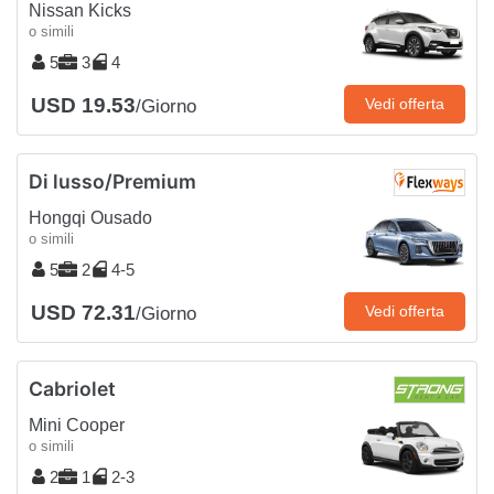
Nissan Kicks
o simili
5
3
4
USD 19.53
Vedi offerta
/Giorno
Di lusso/Premium
Hongqi Ousado
o simili
5
2
4-5
USD 72.31
Vedi offerta
/Giorno
Cabriolet
Mini Cooper
o simili
2
1
2-3