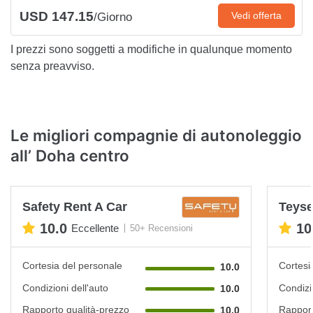
USD 147.15
Vedi offerta
/Giorno
I prezzi sono soggetti a modifiche in qualunque momento
senza preavviso.
Le migliori compagnie di autonoleggio
all’ Doha centro
Safety Rent A Car
Teyse
10.0
10
Eccellente
50+ Recensioni
Cortesia del personale
Cortesi
10.0
Condizioni dell'auto
Condizi
10.0
Rapporto qualità-prezzo
Rapport
10.0