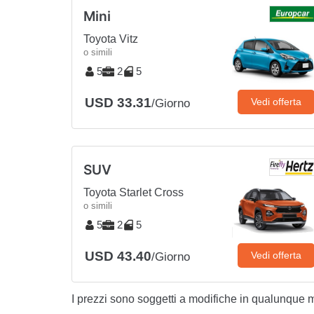
Mini
Toyota Vitz
o simili
5
2
5
USD 33.31
Vedi offerta
/Giorno
SUV
Toyota Starlet Cross
o simili
5
2
5
USD 43.40
Vedi offerta
/Giorno
I prezzi sono soggetti a modifiche in qualunque