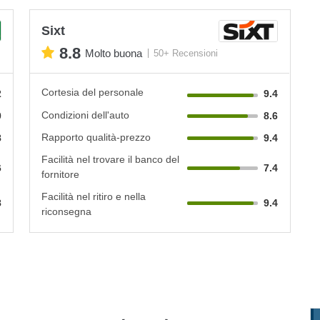
Sixt
8.8
Molto buona
50+ Recensioni
Cortesia del personale
2
9.4
Condizioni dell'auto
0
8.6
Rapporto qualità-prezzo
8
9.4
Facilità nel trovare il banco del
6
7.4
fornitore
Facilità nel ritiro e nella
8
9.4
riconsegna