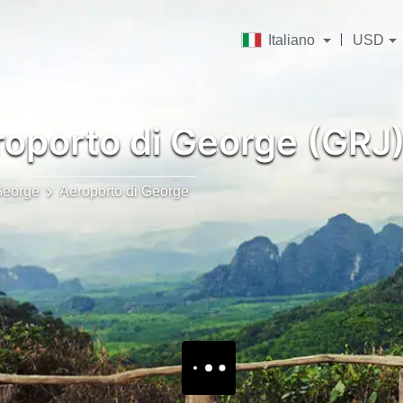
Italiano
USD
oporto di George (GRJ
eorge
Aeroporto di George