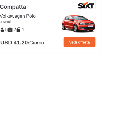
Compatta
Volkswagen Polo
o simili
5
2
4
USD 41.20
Vedi offerta
/Giorno