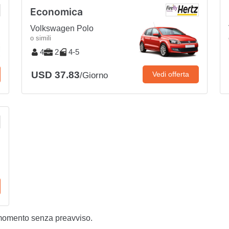
Economica
Volkswagen Polo
o simili
4
2
4-5
USD 37.83
Vedi offerta
/Giorno
 momento senza preavviso.