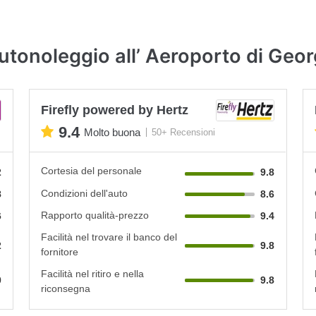
utonoleggio all’ Aeroporto di Geo
Firefly powered by Hertz
9.4
Molto buona
50+ Recensioni
Cortesia del personale
2
9.8
Condizioni dell'auto
8
8.6
Rapporto qualità-prezzo
6
9.4
Facilità nel trovare il banco del
2
9.8
fornitore
Facilità nel ritiro e nella
0
9.8
riconsegna