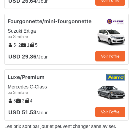
USD 26.64
Voir l’offre
/Jour
Fourgonnette/mini-fourgonnette
Suzuki Ertiga
ou Similaire
5+2
1
5
USD 29.36
Voir l’offre
/Jour
Luxe/Premium
Mercedes C-Class
ou Similaire
5
3
4
USD 51.53
Voir l’offre
/Jour
Les prix sont par jour et peuvent changer sans aviser.