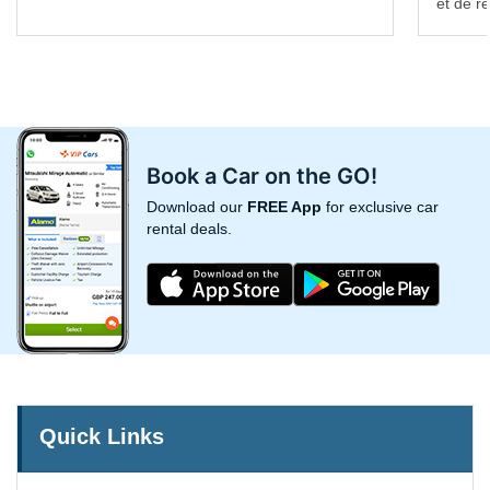
et de re
Book a Car on the GO!
Download our
FREE App
for exclusive car
rental deals.
Quick Links