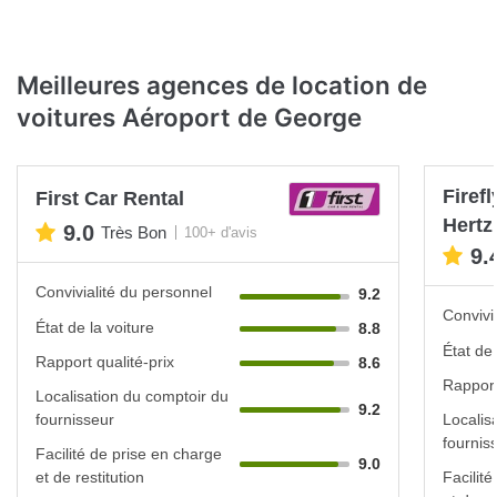
Meilleures agences de location de
voitures Aéroport de George
Firef
First Car Rental
Hertz
9.0
Très Bon
100+ d'avis
9.
Convivialité du personnel
9.2
Convivi
État de la voiture
8.8
État de 
Rapport qualité-prix
8.6
Rapport
Localisation du comptoir du
9.2
fournisseur
Localis
fournis
Facilité de prise en charge
9.0
et de restitution
Facilit