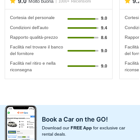
9.0
9.
Molto buona
1000+ Recensioni
Cortesia del personale
Cortesi
9.0
Condizioni dell'auto
Condizi
9.4
Rapporto qualità-prezzo
Rapport
8.6
Facilità nel trovare il banco
Facilità
9.0
del fornitore
del forn
Facilità nel ritiro e nella
Facilità 
9.0
riconsegna
riconse
Book a Car on the GO!
Download our
FREE App
for exclusive car
rental deals.