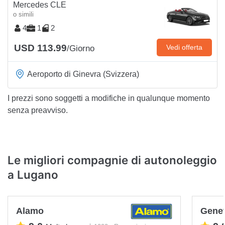
Mercedes CLE
o simili
4
1
2
USD 113.99
Vedi offerta
/Giorno
Aeroporto di Ginevra (Svizzera)
I prezzi sono soggetti a modifiche in qualunque momento
senza preavviso.
Le migliori compagnie di autonoleggio
a Lugano
Alamo
Genev