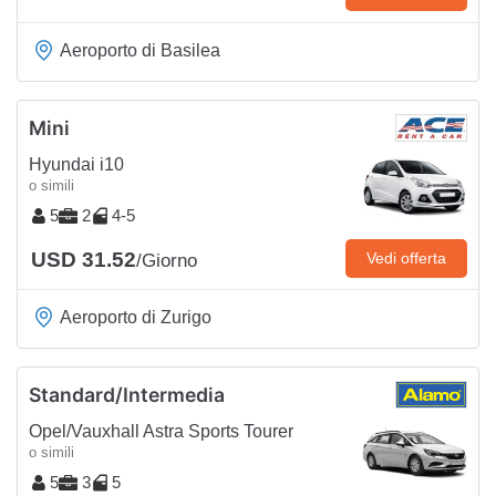
Aeroporto di Basilea
Mini
Hyundai i10
o simili
5
2
4-5
USD 31.52
Vedi offerta
/Giorno
Aeroporto di Zurigo
Standard/Intermedia
Opel/Vauxhall Astra Sports Tourer
o simili
5
3
5