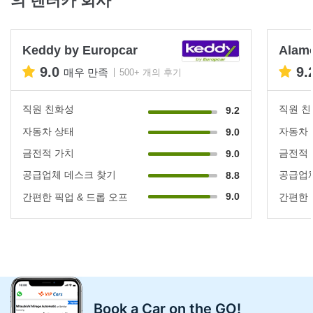
Keddy by Europcar
Alam
9.0
9.
매우 만족
500+ 개의 후기
직원 친화성
직원 
9.2
자동차 상태
자동차
9.0
금전적 가치
금전적
9.0
공급업체 데스크 찾기
공급업체
8.8
9.0
간편한 픽업 & 드롭 오프
간편한 
Book a Car on the GO!