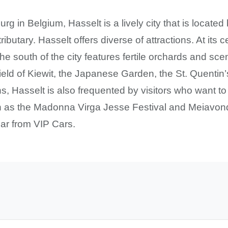
urg in Belgium, Hasselt is a lively city that is loca
ributary. Hasselt offers diverse of attractions. At its c
 south of the city features fertile orchards and scenic
rfield of Kiewit, the Japanese Garden, the St. Quenti
ns, Hasselt is also frequented by visitors who want t
uch as the Madonna Virga Jesse Festival and Meiavo
car from VIP Cars.