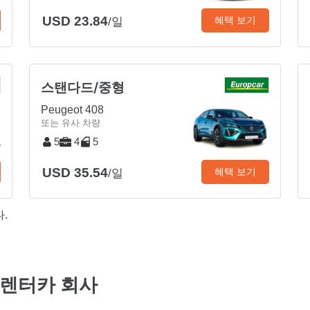
USD 23.84
혜택 보기
/일
스탠다드/중형
Peugeot 408
또는 유사 차량
5
4
5
USD 35.54
혜택 보기
/일
.
의 렌터카 회사