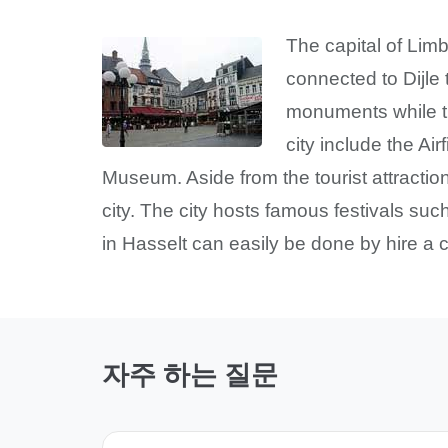
The capital of Limb
connected to Dijle t
monuments while the
city include the Ai
Museum. Aside from the tourist attractio
city. The city hosts famous festivals s
in Hasselt can easily be done by hire a 
자주 하는 질문