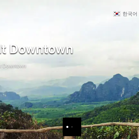
한국어
lt Downtown
lt Downtown