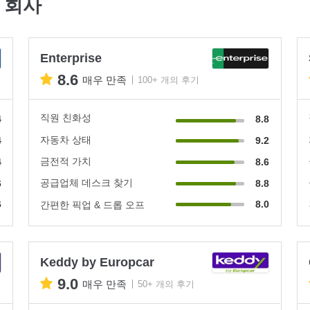
 회사
Enterprise
8.6
매우 만족
100+ 개의 후기
직원 친화성
4
8.8
자동차 상태
4
9.2
금전적 가치
4
8.6
공급업체 데스크 찾기
6
8.8
6
8.0
간편한 픽업 & 드롭 오프
Keddy by Europcar
9.0
매우 만족
50+ 개의 후기