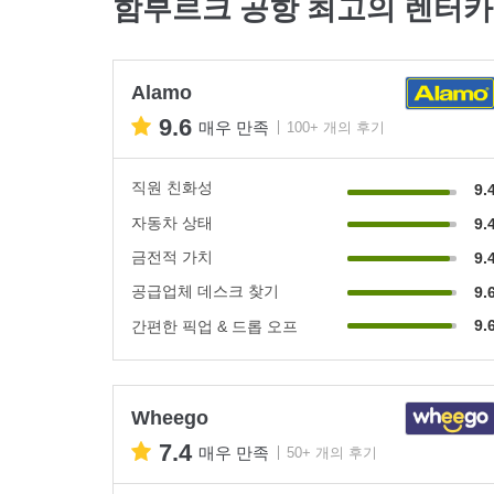
함부르크 공항 최고의 렌터카
Alamo
9.6
매우 만족
100+ 개의 후기
직원 친화성
9.
자동차 상태
9.
금전적 가치
9.
공급업체 데스크 찾기
9.
9.
간편한 픽업 & 드롭 오프
Wheego
7.4
매우 만족
50+ 개의 후기