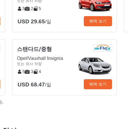
또는 유사 차량
5
2
5
USD 29.65
혜택 보기
/일
스탠다드/중형
Opel/Vauxhall Insignia
또는 유사 차량
5
3
4
USD 68.47
혜택 보기
/일
.