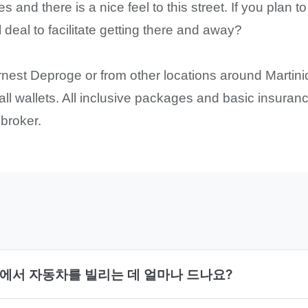
es and there is a nice feel to this street. If you plan
 deal to facilitate getting there and away?
nest Deproge or from other locations around Martiniq
it all wallets. All inclusive packages and basic insu
 broker.
roge에서 자동차를 빌리는 데 얼마나 드나요?