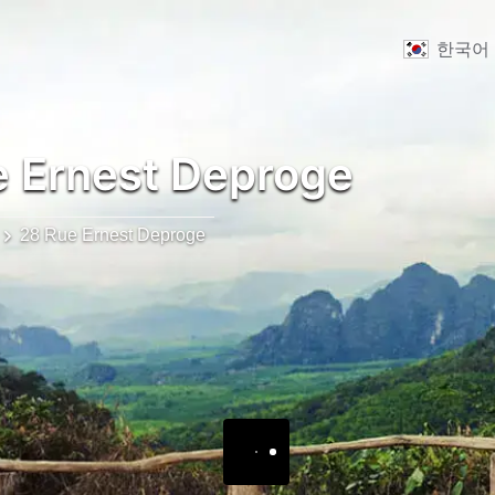
한국어
 Ernest Deproge
28 Rue Ernest Deproge