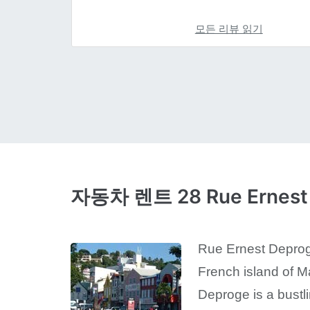
모든 리뷰 읽기
자동차 렌트 28 Rue Ernest
Rue Ernest Deproge
French island of M
Deproge is a bustl