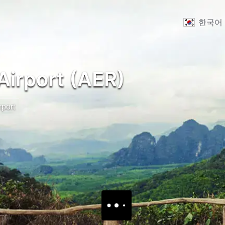
한국어
Airport (AER)
rport