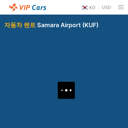
USD
KO
자동차 렌트
Samara Airport (KUF)