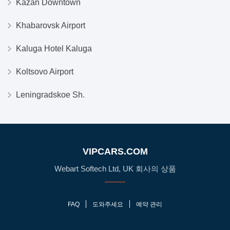
Kazan Downtown
Khabarovsk Airport
Kaluga Hotel Kaluga
Koltsovo Airport
Leningradskoe Sh.
VIPCARS.COM
Webart Softech Ltd, UK 회사의 상품
FAQ
도와주세요
예약 관리