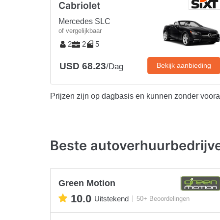
Cabriolet
Mercedes SLC
of vergelijkbaar
2
2
5
USD 68.23
Bekijk aanbieding
/Dag
Prijzen zijn op dagbasis en kunnen zonder voor
Beste autoverhuurbedrijv
Green Motion
10.0
Uitstekend
50+ Beoordelingen