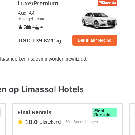
Luxe/Premium
Audi A4
of vergelijkbaar
5
4
4
USD 139.82
Bekijk aanbieding
/Dag
afgaande kennisgeving worden gewijzigd.
en op Limassol Hotels
Final Rentals
10.0
Uitstekend
50+ Beoordelingen