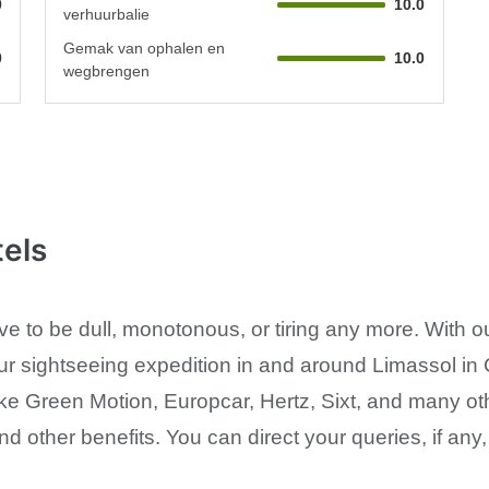
0
10.0
verhuurbalie
Gemak van ophalen en
0
10.0
wegbrengen
els
ve to be dull, monotonous, or tiring any more. With o
ur sightseeing expedition in and around Limassol in 
ike Green Motion, Europcar, Hertz, Sixt, and many oth
and other benefits. You can direct your queries, if any