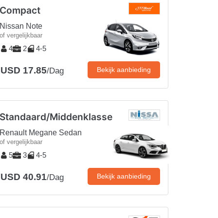
Compact
Nissan Note
of vergelijkbaar
4
2
4-5
USD 17.85
Bekijk aanbieding
/Dag
Standaard/Middenklasse
Renault Megane Sedan
of vergelijkbaar
5
3
4-5
USD 40.91
Bekijk aanbieding
/Dag