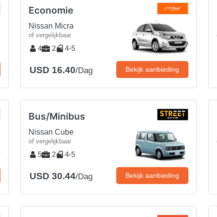
Economie
Nissan Micra
of vergelijkbaar
4
2
4-5
USD 16.40
Bekijk aanbieding
/Dag
Bus/Minibus
Nissan Cube
of vergelijkbaar
5
2
4-5
USD 30.44
Bekijk aanbieding
/Dag