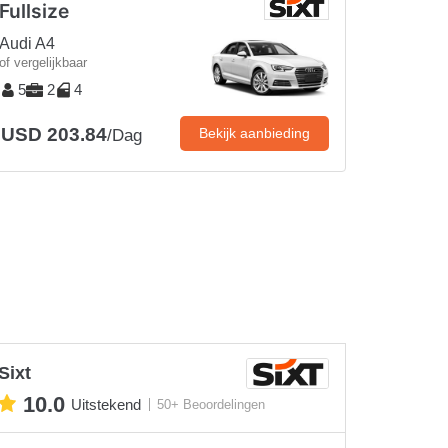
Fullsize
Audi A4
of vergelijkbaar
5
2
4
USD 203.84
Bekijk aanbieding
/Dag
Sixt
10.0
Uitstekend
50+ Beoordelingen