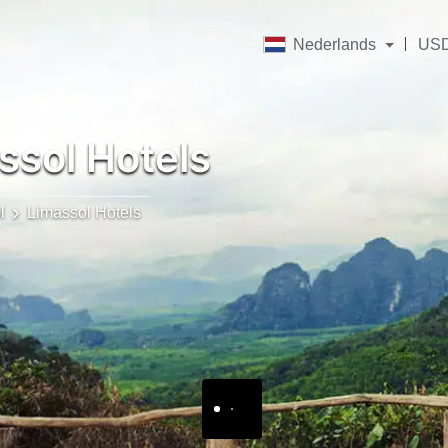
Nederlands
US
ssol Hotels
l
Limassol Hotels