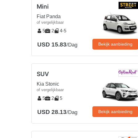
Mini
Fiat Panda
of vergelijkbaar
5
2
4-5
USD 15.83
Bekijk aanbieding
/Dag
SUV
Kia Stonic
of vergelijkbaar
5
2
5
USD 28.13
Bekijk aanbieding
/Dag