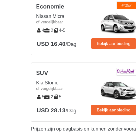
Economie
Nissan Micra
of vergelijkbaar
4
2
4-5
USD 16.40
Bekijk aanbieding
/Dag
SUV
Kia Stonic
of vergelijkbaar
5
2
5
USD 28.13
Bekijk aanbieding
/Dag
Prijzen zijn op dagbasis en kunnen zonder voor