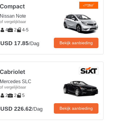
Compact
Nissan Note
of vergelijkbaar
4
2
4-5
USD 17.85
Bekijk aanbieding
/Dag
Cabriolet
Mercedes SLC
of vergelijkbaar
2
2
5
USD 226.62
Bekijk aanbieding
/Dag