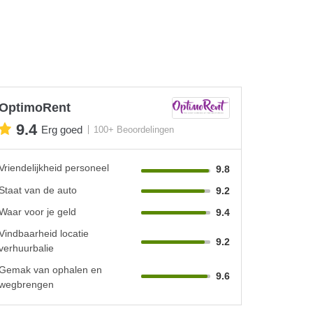
OptimoRent
9.4
Erg goed
100+ Beoordelingen
Vriendelijkheid personeel
9.8
Staat van de auto
9.2
Waar voor je geld
9.4
Vindbaarheid locatie
9.2
verhuurbalie
Gemak van ophalen en
9.6
wegbrengen