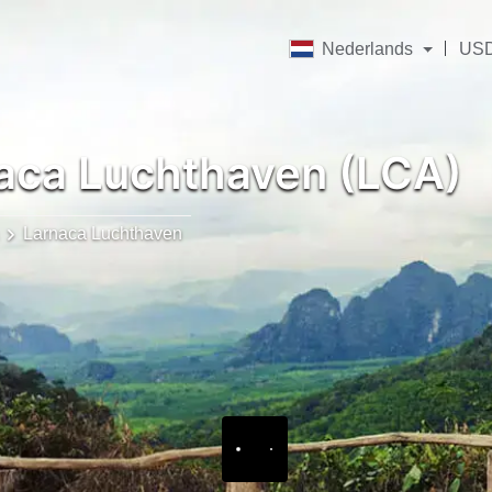
Nederlands
US
aca Luchthaven (LCA)
Larnaca Luchthaven