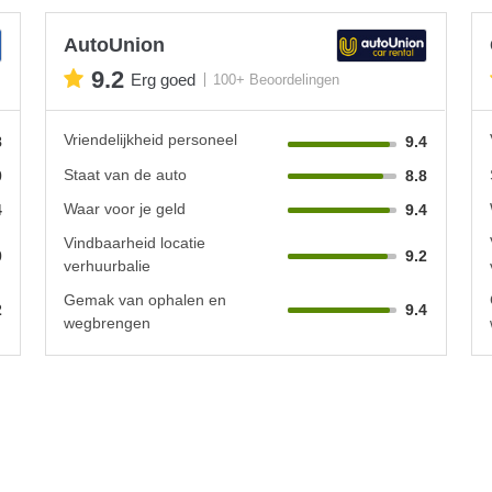
AutoUnion
9.2
Erg goed
100+ Beoordelingen
Vriendelijkheid personeel
8
9.4
Staat van de auto
0
8.8
Waar voor je geld
4
9.4
Vindbaarheid locatie
0
9.2
verhuurbalie
Gemak van ophalen en
2
9.4
wegbrengen