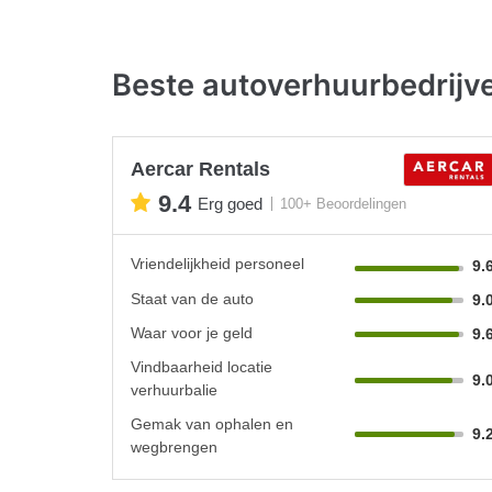
Beste autoverhuurbedrijv
Aercar Rentals
9.4
Erg goed
100+ Beoordelingen
Vriendelijkheid personeel
9.
Staat van de auto
9.
Waar voor je geld
9.
Vindbaarheid locatie
9.
verhuurbalie
Gemak van ophalen en
9.
wegbrengen