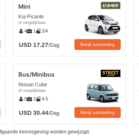
Mini
Kia Picanto
of vergelijkbaar
4
1
2/4
USD 17.27
Bekijk aanbieding
/Dag
Bus/Minibus
Nissan Cube
of vergelijkbaar
5
2
4-5
USD 30.44
Bekijk aanbieding
/Dag
afgaande kennisgeving worden gewijzigd.