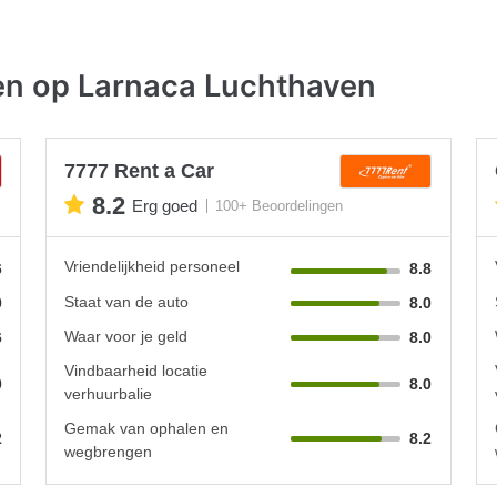
en op Larnaca Luchthaven
7777 Rent a Car
8.2
Erg goed
100+ Beoordelingen
Vriendelijkheid personeel
6
8.8
Staat van de auto
0
8.0
Waar voor je geld
6
8.0
Vindbaarheid locatie
0
8.0
verhuurbalie
Gemak van ophalen en
2
8.2
wegbrengen