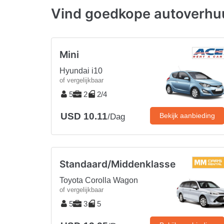
Vind goedkope autoverhuu
Mini
Hyundai i10
of vergelijkbaar
5
2
2/4
USD 10.11
Bekijk aanbieding
/Dag
Standaard/Middenklasse
Toyota Corolla Wagon
of vergelijkbaar
5
3
5