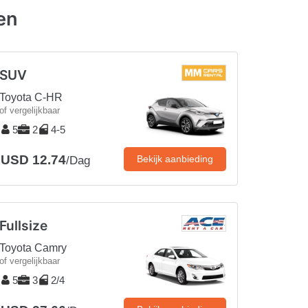
en
SUV
Toyota C-HR
of vergelijkbaar
5
2
4-5
USD 12.74
Bekijk aanbieding
/Dag
Fullsize
Toyota Camry
of vergelijkbaar
5
3
2/4