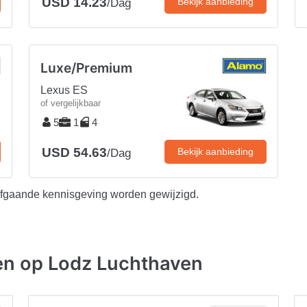
USD 14.23
Bekijk aanbieding
/Dag
Luxe/Premium
Lexus ES
of vergelijkbaar
5
1
4
USD 54.63
Bekijk aanbieding
/Dag
afgaande kennisgeving worden gewijzigd.
en op Lodz Luchthaven