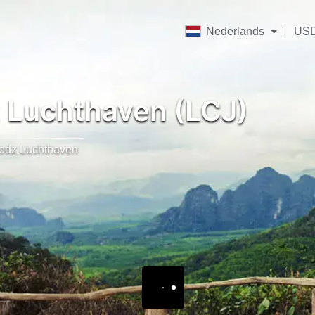
Nederlands
US
 Luchthaven (LCJ)
odz Luchthaven