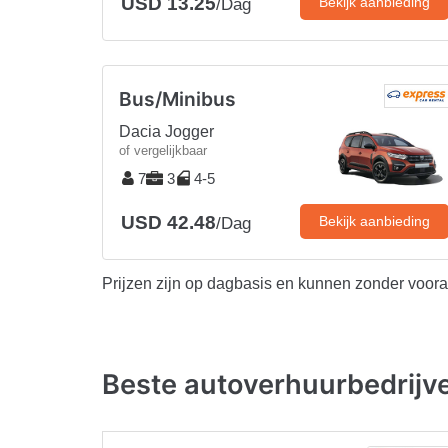
USD 13.25
Bekijk aanbieding
/Dag
Bus/Minibus
Dacia Jogger
of vergelijkbaar
7
3
4-5
USD 42.48
Bekijk aanbieding
/Dag
Prijzen zijn op dagbasis en kunnen zonder voor
Beste autoverhuurbedrijv