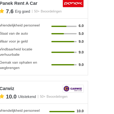
Panek Rent A Car
7.6
Erg goed
50+ Beoordelingen
Vriendelijkheid personeel
6.0
Staat van de auto
5.0
Waar voor je geld
9.0
Vindbaarheid locatie
9.0
verhuurbalie
Gemak van ophalen en
9.0
wegbrengen
Carwiz
10.0
Uitstekend
50+ Beoordelingen
Vriendelijkheid personeel
10.0