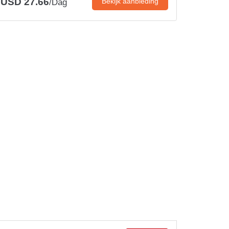
USD 27.66
Bekijk aanbieding
/Dag