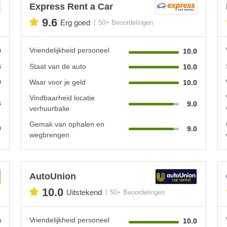
Express Rent a Car
9.6
Erg goed
50+ Beoordelingen
Vriendelijkheid personeel
0
10.0
6
Staat van de auto
10.0
0
Waar voor je geld
10.0
Vindbaarheid locatie
6
9.0
verhuurbalie
Gemak van ophalen en
0
9.0
wegbrengen
AutoUnion
10.0
Uitstekend
50+ Beoordelingen
Vriendelijkheid personeel
0
10.0