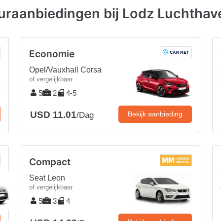
raanbiedingen bij Lodz Luchthav
Economie
Opel/Vauxhall Corsa
of vergelijkbaar
5
2
4-5
USD 11.01
Bekijk aanbieding
/Dag
Compact
Seat Leon
of vergelijkbaar
5
3
4