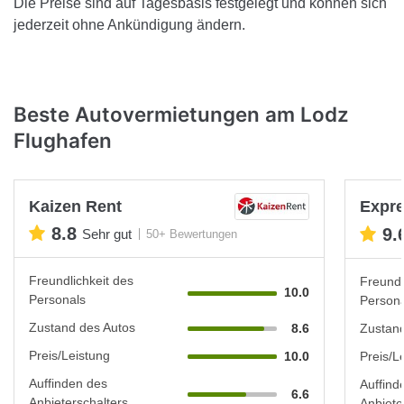
Die Preise sind auf Tagesbasis festgelegt und können sich
jederzeit ohne Ankündigung ändern.
Beste Autovermietungen am Lodz
Flughafen
Kaizen Rent
Expre
8.8
9.
Sehr gut
50+ Bewertungen
Freundlichkeit des
Freundl
10.0
Personals
Persona
Zustand des Autos
8.6
Zustand
Preis/Leistung
10.0
Preis/L
Auffinden des
Auffind
6.6
Anbieterschalters
Anbiete