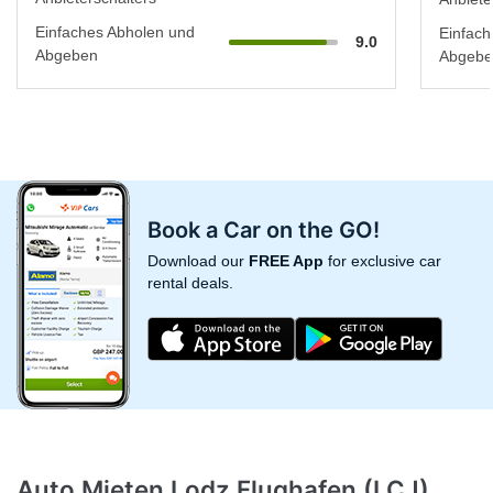
Einfaches Abholen und
Einfach
9.0
Abgeben
Abgebe
Book a Car on the GO!
Download our
FREE App
for exclusive car
rental deals.
Auto Mieten Lodz Flughafen (LCJ)