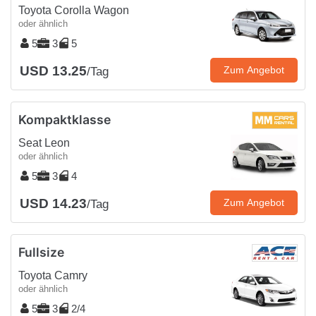
Toyota Corolla Wagon
oder ähnlich
5
3
5
USD 13.25
Zum Angebot
/Tag
Kompaktklasse
Seat Leon
oder ähnlich
5
3
4
USD 14.23
Zum Angebot
/Tag
Fullsize
Toyota Camry
oder ähnlich
5
3
2/4