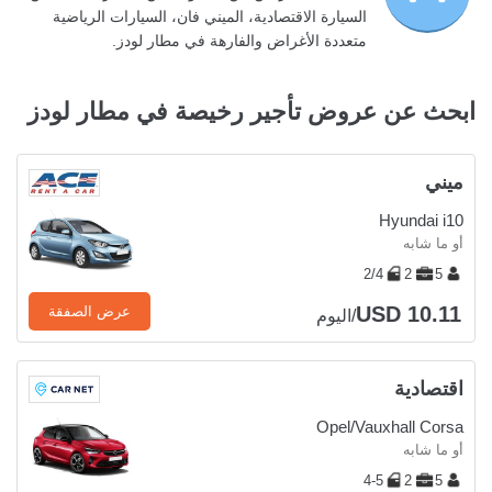
السيارة الاقتصادية، الميني فان، السيارات الرياضية
متعددة الأغراض والفارهة في مطار لودز.
ابحث عن عروض تأجير رخيصة في مطار لودز
ميني
Hyundai i10
أو ما شابه
2/4
2
5
USD 10.11
عرض الصفقة
/اليوم
اقتصادية
Opel/Vauxhall Corsa
أو ما شابه
4-5
2
5