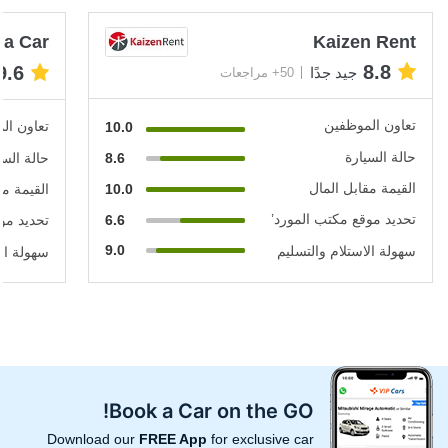
 a Car
Kaizen Rent
8.8
9.6
جيد جدًا
50+ مراجعات
تعاون الموظفين
تعاون ال
10.0
حالة السيارة
8.6
حالة السي
القيمة مقابل المال
10.0
القيمة مق
تحديد موقع مكتب المورد’
6.6
تحديد مو
9.0
سهولة الاستلام والتسليم
سهولة الا
Book a Car on the GO!
Download our
FREE App
for exclusive car