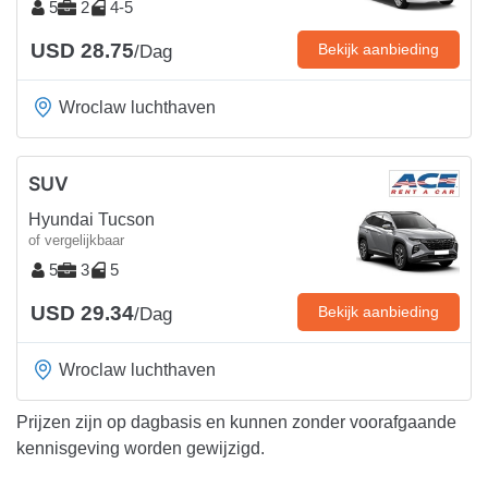
5
2
4-5
USD 28.75
Bekijk aanbieding
/Dag
Wroclaw luchthaven
SUV
Hyundai Tucson
of vergelijkbaar
5
3
5
USD 29.34
Bekijk aanbieding
/Dag
Wroclaw luchthaven
Prijzen zijn op dagbasis en kunnen zonder voorafgaande
kennisgeving worden gewijzigd.