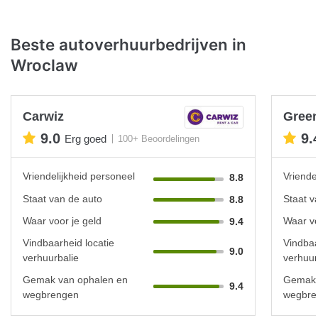
Beste autoverhuurbedrijven in
Wroclaw
Carwiz
Green
9.0
9.
Erg goed
100+ Beoordelingen
Vriendelijkheid personeel
Vriende
8.8
Staat van de auto
Staat v
8.8
Waar voor je geld
Waar vo
9.4
Vindbaarheid locatie
Vindbaa
9.0
verhuurbalie
verhuur
Gemak van ophalen en
Gemak 
9.4
wegbrengen
wegbre