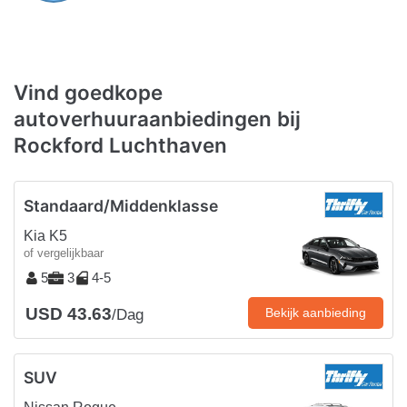
Vind goedkope
autoverhuuraanbiedingen bij
Rockford Luchthaven
Standaard/Middenklasse
Kia K5
of vergelijkbaar
5
3
4-5
USD 43.63
Bekijk aanbieding
/Dag
SUV