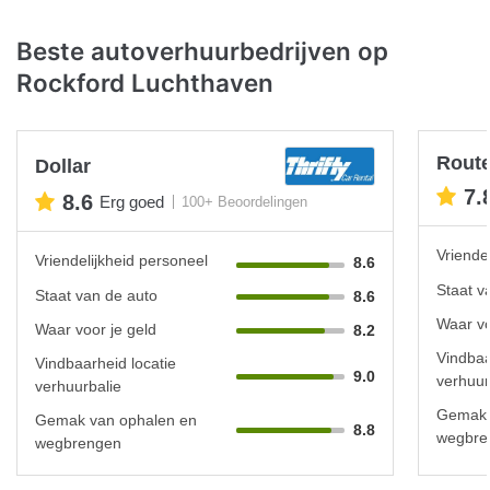
Beste autoverhuurbedrijven op
Rockford Luchthaven
Rout
Dollar
7.
8.6
Erg goed
100+ Beoordelingen
Vriende
Vriendelijkheid personeel
8.6
Staat v
Staat van de auto
8.6
Waar vo
Waar voor je geld
8.2
Vindbaa
Vindbaarheid locatie
9.0
verhuur
verhuurbalie
Gemak 
Gemak van ophalen en
8.8
wegbre
wegbrengen