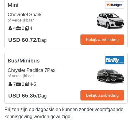
Mini
Chevrolet Spark
of vergelijkbaar
4
2
4
USD 60.72
Bekijk aanbieding
/Dag
Bus/Minibus
Chrysler Pacifica 7Pax
of vergelijkbaar
7
2
4-5
USD 65.35
Bekijk aanbieding
/Dag
Prijzen zijn op dagbasis en kunnen zonder voorafgaande
kennisgeving worden gewijzigd.