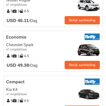
Nissan Rogue
of vergelijkbaar
5
3
4-5
USD 46.11
Bekijk aanbieding
/Dag
Economie
Chevrolet Spark
of vergelijkbaar
4
1
4-5
USD 49.38
Bekijk aanbieding
/Dag
Compact
Kia K4
of vergelijkbaar
5
2
4-5