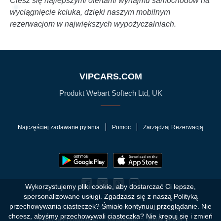
Ciesz się najlepszymi ofertami wynajmu samochodów na
wyciągnięcie kciuka, dzięki naszym mobilnym
rezerwacjom w największych wypożyczalniach.
VIPCARS.COM
Produkt Webart Softech Ltd, UK
Najczęściej zadawane pytania
Pomoc
Zarządzaj Rezerwacją
Wykorzystujemy pliki cookie, aby dostarczać Ci lepsze,
spersonalizowane usługi. Zgadzasz się z naszą Polityką
przechowywania ciasteczek?
Śmiało kontynuuj przeglądanie. Nie
© 2010 - 2026 VIPCars.com. Wszelkie prawa zastrzeżone
chcesz, abyśmy przechowywali ciasteczka? Nie krępuj się i zmień
Polityka Prywatności
Regulamin
Mapa Strony