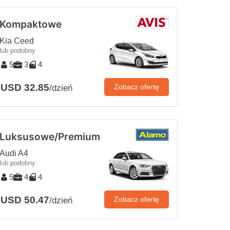
Kompaktowe
Kia Ceed
lub podobny
5
3
4
USD 32.85
Zobacz ofertę
/dzień
Luksusowe/Premium
Audi A4
lub podobny
5
4
4
USD 50.47
Zobacz ofertę
/dzień