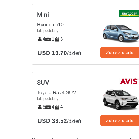
Mini
Hyundai i10
lub podobny
4
1
3
USD 19.70
Zobacz ofertę
/dzień
SUV
Toyota Rav4 SUV
lub podobny
5
4
4
USD 33.52
Zobacz ofertę
/dzień