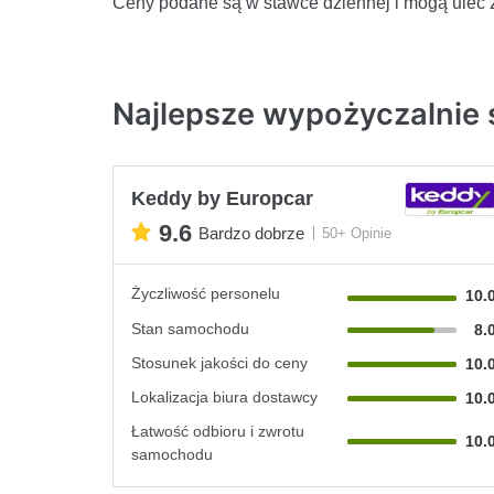
Ceny podane są w stawce dziennej i mogą ulec 
Najlepsze wypożyczalnie
Keddy by Europcar
9.6
Bardzo dobrze
50+ Opinie
Życzliwość personelu
10.
Stan samochodu
8.
Stosunek jakości do ceny
10.
Lokalizacja biura dostawcy
10.
Łatwość odbioru i zwrotu
10.
samochodu