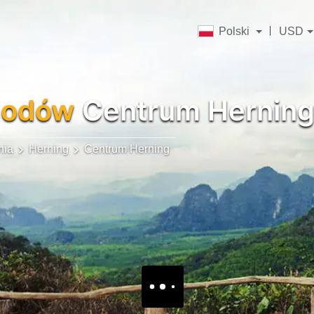
Polski
USD
hodów
Centrum Hernin
nia
Herning
Centrum Herning