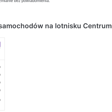
zmianie bez powiadomienia.
 samochodów na lotnisku Centrum
0
0
0
0
0