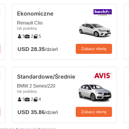
Ekonomiczne
Renault Clio
lub podobny
5
2
5
USD 28.35
Zobacz ofertę
/dzień
Standardowe/Średnie
BMW 2 Series/220
lub podobny
5
2
4
USD 35.86
Zobacz ofertę
/dzień