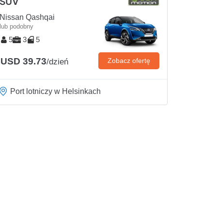
SUV
Nissan Qashqai
lub podobny
5
3
5
USD 39.73
Zobacz ofertę
/dzień
Port lotniczy w Helsinkach