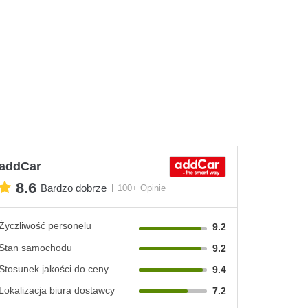
addCar
8.6
Bardzo dobrze
100+ Opinie
Życzliwość personelu
9.2
Stan samochodu
9.2
Stosunek jakości do ceny
9.4
Lokalizacja biura dostawcy
7.2