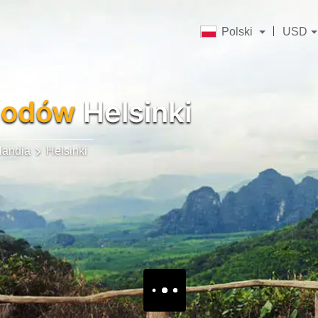
Polski
USD
hodów
Helsinki
landia
Helsinki