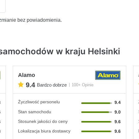
zmianie bez powiadomienia.
samochodów w kraju Helsinki
Alamo
9.4
Bardzo dobrze
100+ Opinie
Życzliwość personelu
8
9.4
Stan samochodu
4
9.0
Stosunek jakości do ceny
6
9.6
Lokalizacja biura dostawcy
8
9.6