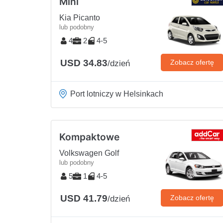
Mini
Kia Picanto
lub podobny
4
2
4-5
USD 34.83
Zobacz ofertę
/dzień
Port lotniczy w Helsinkach
Kompaktowe
Volkswagen Golf
lub podobny
5
1
4-5
USD 41.79
Zobacz ofertę
/dzień