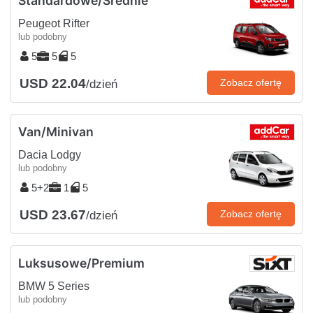
Standardowe/Średnie
Peugeot Rifter
lub podobny
5
5
5
USD 22.04
Zobacz ofertę
/dzień
Van/Minivan
Dacia Lodgy
lub podobny
5+2
1
5
USD 23.67
Zobacz ofertę
/dzień
Luksusowe/Premium
BMW 5 Series
lub podobny