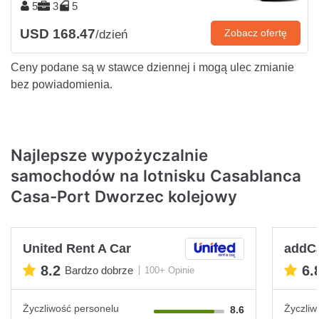
5
3
5
USD 168.47
Zobacz ofertę
/dzień
Ceny podane są w stawce dziennej i mogą ulec zmianie
bez powiadomienia.
Najlepsze wypożyczalnie
samochodów na lotnisku Casablanca
Casa-Port Dworzec kolejowy
United Rent A Car
addC
8.2
6.
Bardzo dobrze
100+ Opinie
Życzliwość personelu
Życzliw
8.6