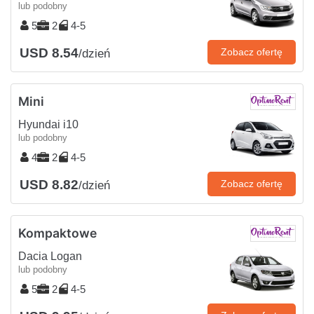
lub podobny
5
2
4-5
USD 8.54
Zobacz ofertę
/dzień
Mini
Hyundai i10
lub podobny
4
2
4-5
USD 8.82
Zobacz ofertę
/dzień
Kompaktowe
Dacia Logan
lub podobny
5
2
4-5