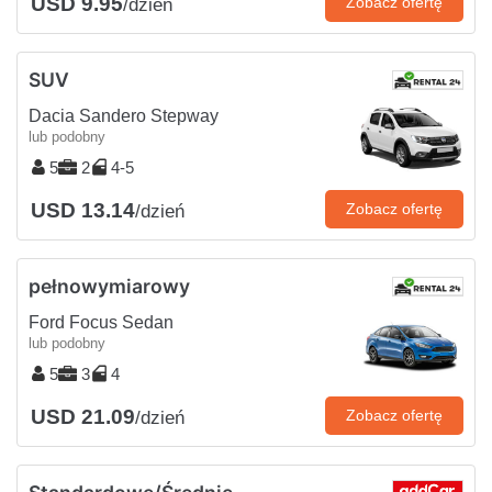
USD 9.95
Zobacz ofertę
/dzień
SUV
Dacia Sandero Stepway
lub podobny
5
2
4-5
USD 13.14
Zobacz ofertę
/dzień
pełnowymiarowy
Ford Focus Sedan
lub podobny
5
3
4
USD 21.09
Zobacz ofertę
/dzień