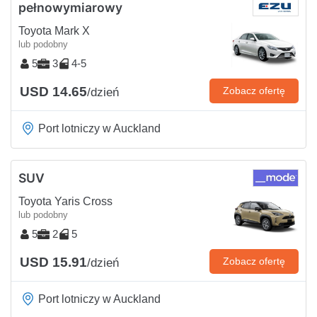
pełnowymiarowy
Toyota Mark X
lub podobny
5
3
4-5
USD 14.65
Zobacz ofertę
/dzień
Port lotniczy w Auckland
SUV
Toyota Yaris Cross
lub podobny
5
2
5
USD 15.91
Zobacz ofertę
/dzień
Port lotniczy w Auckland