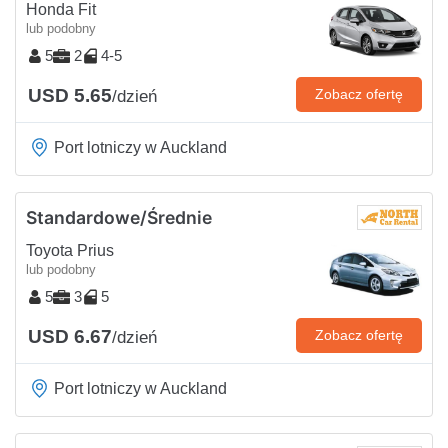
Honda Fit
lub podobny
5
2
4-5
USD 5.65
Zobacz ofertę
/dzień
Port lotniczy w Auckland
Standardowe/Średnie
Toyota Prius
lub podobny
5
3
5
USD 6.67
Zobacz ofertę
/dzień
Port lotniczy w Auckland