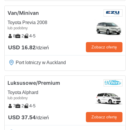
Van/Minivan
Toyota Previa 2008
lub podobny
8
2
4-5
USD 16.82
Zobacz ofertę
/dzień
Port lotniczy w Auckland
Luksusowe/Premium
Toyota Alphard
lub podobny
7
2
4-5
USD 37.54
Zobacz ofertę
/dzień