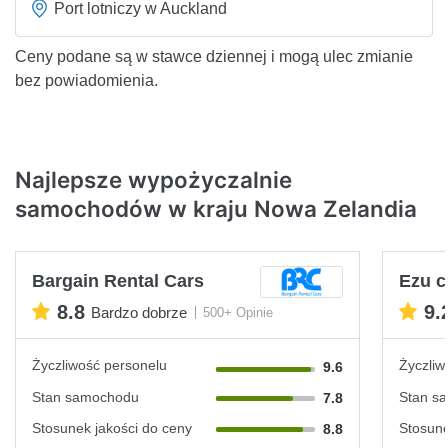
Port lotniczy w Auckland
Ceny podane są w stawce dziennej i mogą ulec zmianie
bez powiadomienia.
Najlepsze wypożyczalnie
samochodów w kraju Nowa Zelandia
Bargain Rental Cars
Ezu c
8.8
9.
Bardzo dobrze
500+ Opinie
Życzliwość personelu
Życzliw
9.6
Stan samochodu
Stan s
7.8
Stosunek jakości do ceny
Stosune
8.8