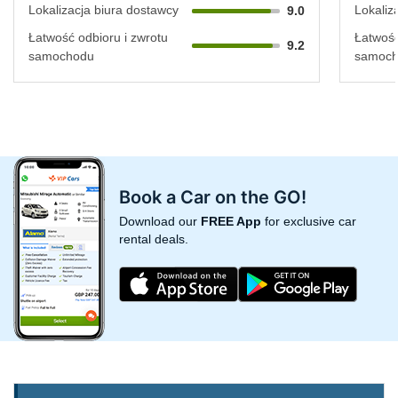
Lokalizacja biura dostawcy
Lokaliz
9.0
Łatwość odbioru i zwrotu
Łatwość
9.2
samochodu
samoc
Book a Car on the GO!
Download our
FREE App
for exclusive car
rental deals.