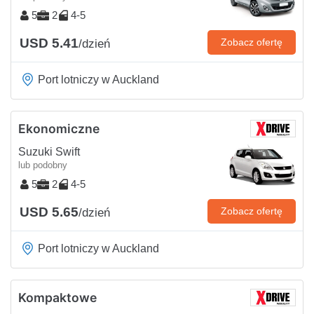
5
2
4-5
USD 5.41
Zobacz ofertę
/dzień
Port lotniczy w Auckland
Ekonomiczne
Suzuki Swift
lub podobny
5
2
4-5
USD 5.65
Zobacz ofertę
/dzień
Port lotniczy w Auckland
Kompaktowe