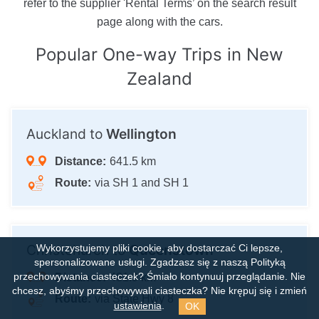
refer to the supplier 'Rental Terms’ on the search result
page along with the cars.
Popular One-way Trips
in New
Zealand
Auckland to
Wellington
Distance:
641.5 km
Route:
via SH 1 and SH 1
Christchurch to
Queenstown
Wykorzystujemy pliki cookie, aby dostarczać Ci lepsze,
spersonalizowane usługi. Zgadzasz się z naszą Polityką
Distance:
481.9 km
przechowywania ciasteczek?
Śmiało kontynuuj przeglądanie. Nie
chcesz, abyśmy przechowywali ciasteczka? Nie krępuj się i zmień
Route:
via State Hwy 8
OK
ustawienia
.