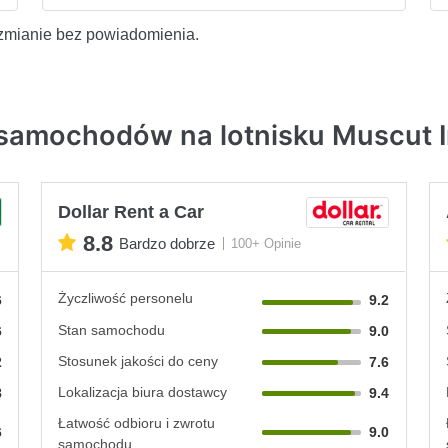
zmianie bez powiadomienia.
samochodów na lotnisku Muscut In
Dollar Rent a Car
8.8
Bardzo dobrze
100+ Opinie
Życzliwość personelu
6
9.2
Stan samochodu
6
9.0
Stosunek jakości do ceny
2
7.6
Lokalizacja biura dostawcy
8
9.4
Łatwość odbioru i zwrotu
6
9.0
samochodu