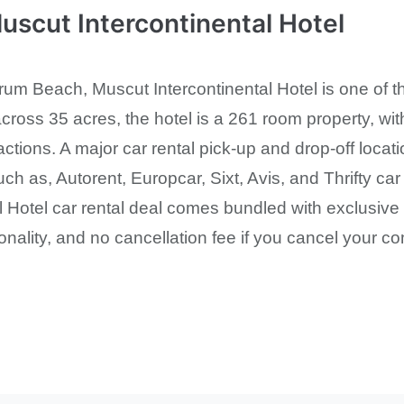
cut Intercontinental Hotel
um Beach, Muscut Intercontinental Hotel is one of t
ross 35 acres, the hotel is a 261 room property, w
actions. A major car rental pick-up and drop-off locati
uch as, Autorent, Europcar, Sixt, Avis, and Thrifty ca
l Hotel car rental deal comes bundled with exclusive 
onality, and no cancellation fee if you cancel your c