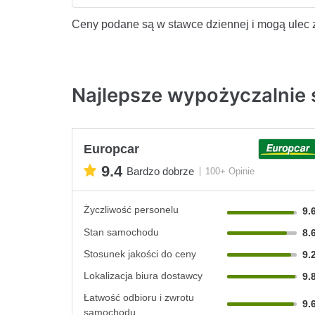
Ceny podane są w stawce dziennej i mogą ulec 
Najlepsze wypożyczalnie 
Europcar
9.4
Bardzo dobrze
100+ Opinie
Życzliwość personelu
9.
Stan samochodu
8.
Stosunek jakości do ceny
9.
Lokalizacja biura dostawcy
9.
Łatwość odbioru i zwrotu
9.
samochodu