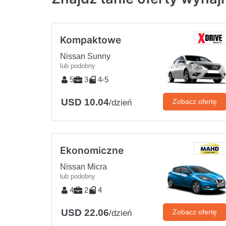
Kompaktowe
Nissan Sunny
lub podobny
5
3
4-5
USD 10.04
Zobacz ofertę
/dzień
Ekonomiczne
Nissan Micra
lub podobny
4
2
4
USD 22.06
Zobacz ofertę
/dzień