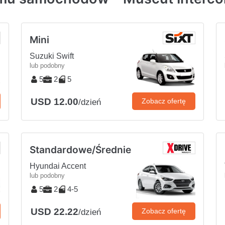
Mini
Suzuki Swift
lub podobny
5
2
5
USD 12.00
Zobacz ofertę
/dzień
Standardowe/Średnie
Hyundai Accent
lub podobny
5
2
4-5
USD 22.22
Zobacz ofertę
/dzień