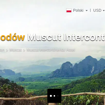
Polski
USD
hodów
Muscut Intercont
an
Muscat
Muscut Intercontinental Hotel