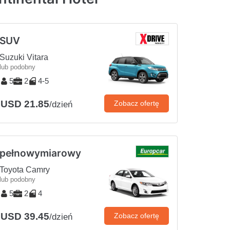
SUV
Suzuki Vitara
lub podobny
5
2
4-5
USD 21.85
Zobacz ofertę
/dzień
pełnowymiarowy
Toyota Camry
lub podobny
5
2
4
USD 39.45
Zobacz ofertę
/dzień