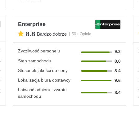
Enterprise
8.8
Bardzo dobrze
50+ Opinie
6
Życzliwość personelu
9.2
2
Stan samochodu
8.0
6
Stosunek jakości do ceny
8.4
2
Lokalizacja biura dostawcy
9.6
Łatwość odbioru i zwrotu
8
8.4
samochodu