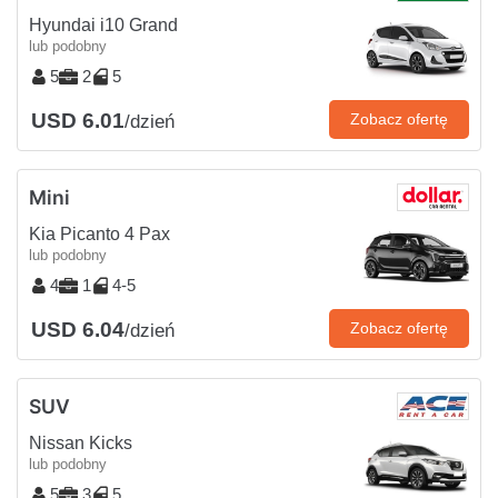
Hyundai i10 Grand
lub podobny
5
2
5
USD 6.01
Zobacz ofertę
/dzień
Mini
Kia Picanto 4 Pax
lub podobny
4
1
4-5
USD 6.04
Zobacz ofertę
/dzień
SUV
Nissan Kicks
lub podobny
5
3
5