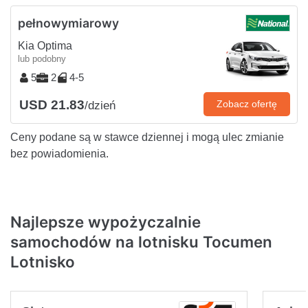
pełnowymiarowy
Kia Optima
lub podobny
5
2
4-5
USD 21.83
Zobacz ofertę
/dzień
Ceny podane są w stawce dziennej i mogą ulec zmianie
bez powiadomienia.
Najlepsze wypożyczalnie
samochodów na lotnisku Tocumen
Lotnisko