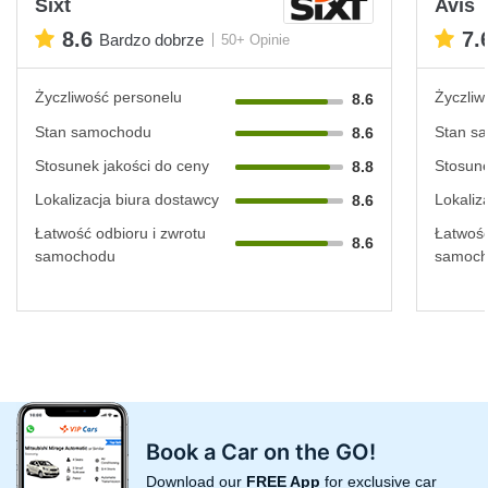
Sixt
Avis
8.6
7.
Bardzo dobrze
50+ Opinie
Życzliwość personelu
Życzliw
8.6
Stan samochodu
Stan s
8.6
Stosunek jakości do ceny
Stosune
8.8
Lokalizacja biura dostawcy
Lokaliz
8.6
Łatwość odbioru i zwrotu
Łatwość
8.6
samochodu
samoc
Book a Car on the GO!
Download our
FREE App
for exclusive car