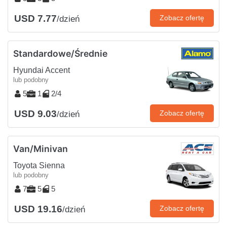
USD 7.77
Zobacz ofertę
/dzień
Standardowe/Średnie
Hyundai Accent
lub podobny
5
1
2/4
USD 9.03
Zobacz ofertę
/dzień
Van/Minivan
Toyota Sienna
lub podobny
7
5
5
USD 19.16
Zobacz ofertę
/dzień