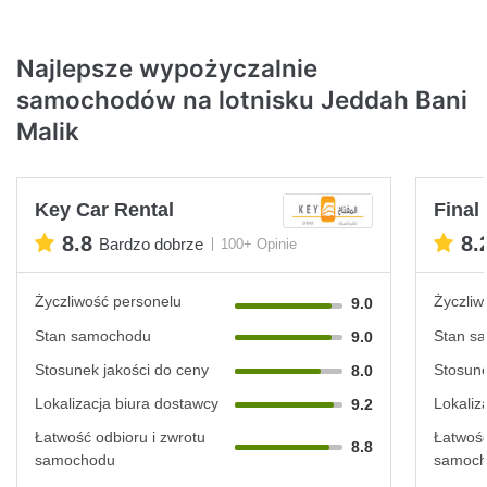
Najlepsze wypożyczalnie
samochodów na lotnisku Jeddah Bani
Malik
Key Car Rental
Final
8.8
8.
Bardzo dobrze
100+ Opinie
Życzliwość personelu
Życzliw
9.0
Stan samochodu
Stan s
9.0
Stosunek jakości do ceny
Stosune
8.0
Lokalizacja biura dostawcy
Lokaliz
9.2
Łatwość odbioru i zwrotu
Łatwość
8.8
samochodu
samoc