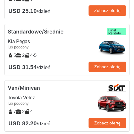
USD 25.10
Zobacz ofertę
/dzień
Standardowe/Średnie
Kia Pegas
lub podobny
5
2
4-5
USD 31.54
Zobacz ofertę
/dzień
Van/Minivan
Toyota Veloz
lub podobny
7
2
4
USD 82.20
Zobacz ofertę
/dzień