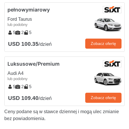
pełnowymiarowy
Ford Taurus
lub podobny
5
2
5
USD 100.35
Zobacz ofertę
/dzień
Luksusowe/Premium
Audi A4
lub podobny
5
2
5
USD 109.40
Zobacz ofertę
/dzień
Ceny podane są w stawce dziennej i mogą ulec zmianie
bez powiadomienia.