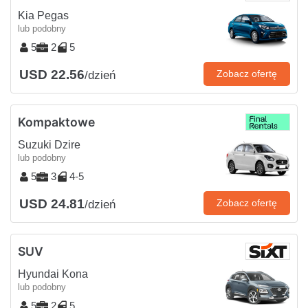
Kia Pegas
lub podobny
5
2
5
USD 22.56
Zobacz ofertę
/dzień
Kompaktowe
Suzuki Dzire
lub podobny
5
3
4-5
USD 24.81
Zobacz ofertę
/dzień
SUV
Hyundai Kona
lub podobny
5
2
5