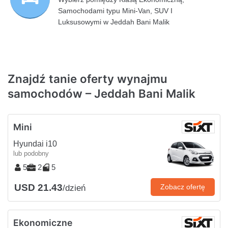
Samochodami typu Mini-Van, SUV I
Luksusowymi w Jeddah Bani Malik
Znajdź tanie oferty wynajmu
samochodów – Jeddah Bani Malik
Mini
Hyundai i10
lub podobny
5
2
5
USD 21.43
Zobacz ofertę
/dzień
Ekonomiczne