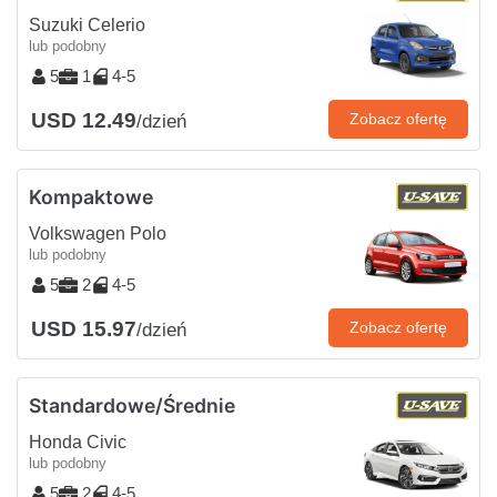
Suzuki Celerio
lub podobny
5
1
4-5
USD 12.49
Zobacz ofertę
/dzień
Kompaktowe
Volkswagen Polo
lub podobny
5
2
4-5
USD 15.97
Zobacz ofertę
/dzień
Standardowe/Średnie
Honda Civic
lub podobny
5
2
4-5