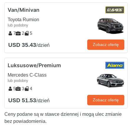
Van/Minivan
Toyota Rumion
lub podobny
7
2
5
USD 35.43
Zobacz ofertę
/dzień
Luksusowe/Premium
Mercedes C-Class
lub podobny
5
3
4
USD 51.53
Zobacz ofertę
/dzień
Ceny podane są w stawce dziennej i mogą ulec zmianie
bez powiadomienia.