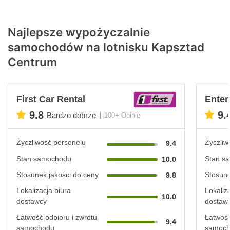
Najlepsze wypożyczalnie
samochodów na lotnisku Kapsztad
Centrum
First Car Rental
Enter
9.8
9.
Bardzo dobrze
100+ Opinie
Życzliwość personelu
Życzliw
9.4
Stan samochodu
Stan s
10.0
Stosunek jakości do ceny
Stosune
9.8
Lokalizacja biura
Lokaliz
10.0
dostawcy
dostaw
Łatwość odbioru i zwrotu
Łatwość
9.4
samochodu
samoc