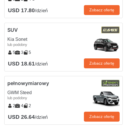
USD 17.80
Zobacz ofertę
/dzień
SUV
Kia Sonet
lub podobny
5
3
5
USD 18.61
Zobacz ofertę
/dzień
pełnowymiarowy
GWM Steed
lub podobny
2
4
2
USD 26.64
Zobacz ofertę
/dzień