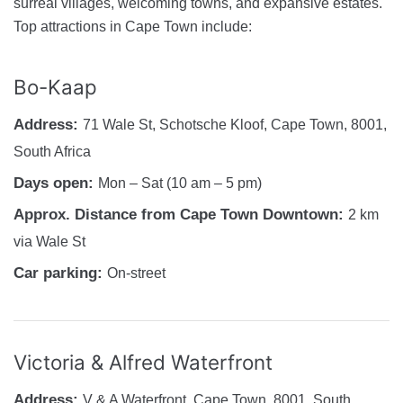
surreal villages, welcoming towns, and expansive estates.
Top attractions in Cape Town include:
Bo-Kaap
Address:
71 Wale St, Schotsche Kloof, Cape Town, 8001,
South Africa
Days open:
Mon – Sat (10 am – 5 pm)
Approx. Distance from Cape Town Downtown:
2 km
via Wale St
Car parking:
On-street
Victoria & Alfred Waterfront
Address:
V & A Waterfront, Cape Town, 8001, South