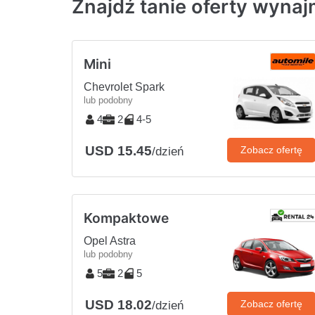
Znajdź tanie oferty wyna
Mini
Chevrolet Spark
lub podobny
4
2
4-5
USD 15.45
Zobacz ofertę
/dzień
Kompaktowe
Opel Astra
lub podobny
5
2
5
USD 18.02
Zobacz ofertę
/dzień