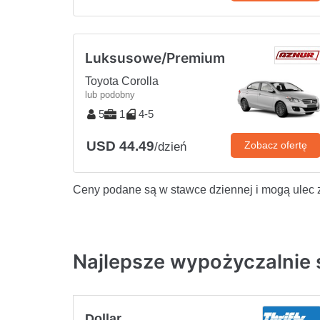
Luksusowe/Premium
Toyota Corolla
lub podobny
5
1
4-5
USD 44.49
Zobacz ofertę
/dzień
Ceny podane są w stawce dziennej i mogą ulec 
Najlepsze wypożyczalnie
Dollar