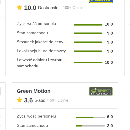
10.0
Doskonale
100+ Opinie
Życzliwość personelu
10.0
4
Stan samochodu
9.8
4
Stosunek jakości do ceny
9.8
6
Lokalizacja biura dostawcy
9.8
4
Łatwość odbioru i zwrotu
10.0
2
samochodu
Green Motion
3.6
Słabo
50+ Opinie
Życzliwość personelu
0
6.0
Stan samochodu
0
2.0