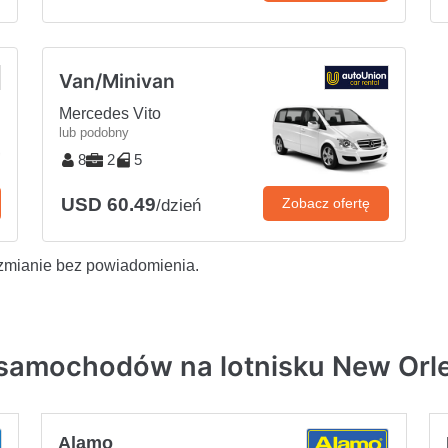
Van/Minivan
Mercedes Vito
lub podobny
8
2
5
USD 60.49
Zobacz ofertę
/dzień
zmianie bez powiadomienia.
 samochodów na lotnisku New Orle
Alamo