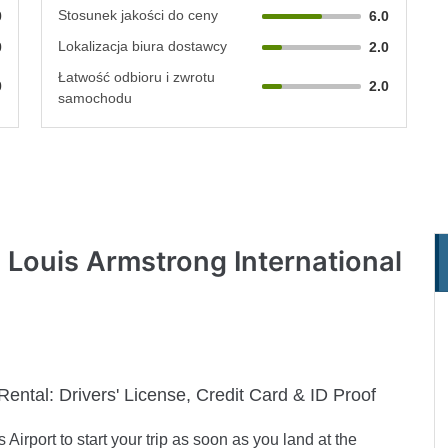
Stosunek jakości do ceny
0
6.0
Lokalizacja biura dostawcy
0
2.0
Łatwość odbioru i zwrotu
0
2.0
samochodu
Louis Armstrong International
Rental:
Drivers' License, Credit Card & ID Proof
irport to start your trip as soon as you land at the