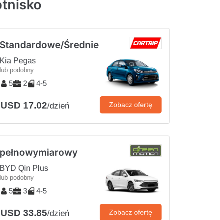
tnisko
Standardowe/Średnie
Kia Pegas
lub podobny
5
2
4-5
USD 17.02
Zobacz ofertę
/dzień
pełnowymiarowy
BYD Qin Plus
lub podobny
5
3
4-5
USD 33.85
Zobacz ofertę
/dzień