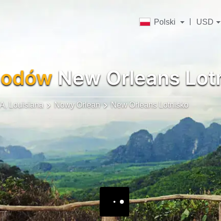
Polski
USD
hodów
New Orleans Lot
, Louisiana
Nowy Orlean
New Orleans Lotnisko