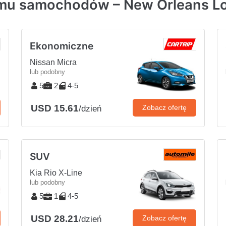
jmu samochodów – New Orleans Lo
Ekonomiczne
Nissan Micra
lub podobny
5
2
4-5
USD 15.61
Zobacz ofertę
/dzień
SUV
Kia Rio X-Line
lub podobny
5
1
4-5
USD 28.21
Zobacz ofertę
/dzień