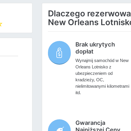
Dlaczego rezerwow
New Orleans Lotnisk
Brak ukrytych
dopłat
Wynajmij samochód w New
Orleans Lotnisko z
ubezpieczeniem od
kradzieży, OC,
nielimitowanymi kilometrami
itd.
Gwarancja
Najniższej Ceny