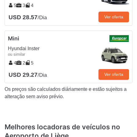
5
3
4
USD 28.57
Ver oferta
/Dia
Mini
Hyundai Inster
ou similar
4
2
5
USD 29.27
Ver oferta
/Dia
Os preços são calculados diáriamente e estão sujeitos a
alteração sem aviso prévio.
Melhores locadoras de veículos no
Aeroporto de Liège