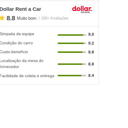
Dollar Rent a Car
8.8
Muito bom
100+ Avaliações
Simpatia da equipe
9.0
Condição do carro
9.2
Custo-benefício
8.8
Localização da mesa do
8.8
fornecedor
8.4
Facilidade de coleta e entrega