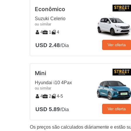
Econômico
Suzuki Celerio
ou similar
4
1
4
USD 2.48
Ver oferta
/Dia
Mini
Hyundai i10 4Pax
ou similar
4
2
4-5
USD 5.89
Ver oferta
/Dia
Os preços são calculados diáriamente e estão suj