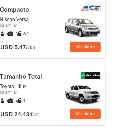
Compacto
Nissan Versa
ou similar
5
2
2/4
USD 5.47
Ver oferta
/Dia
Tamanho Total
Toyota Hilux
ou similar
5
5
4
USD 24.43
Ver oferta
/Dia