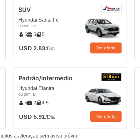
SUV
Hyundai Santa Fe
ou similar
5
5
5
USD 2.83
Ver oferta
/Dia
Padrão/intermédio
Hyundai Elantra
ou similar
5
2
4-5
USD 5.91
Ver oferta
/Dia
eitos a alteração sem aviso prévio.