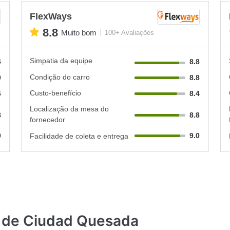
FlexWays
8.8
Muito bom
100+ Avaliações
Simpatia da equipe
4
8.8
Condição do carro
0
8.8
Custo-benefício
6
8.4
Localização da mesa do
8
8.8
fornecedor
0
9.0
Facilidade de coleta e entrega
o de Ciudad Quesada