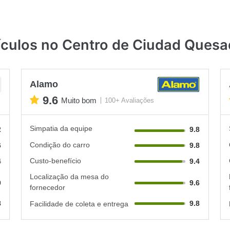
ículos no Centro de Ciudad Ques
Alamo
9.6
Muito bom
100+ Avaliações
Simpatia da equipe
2
9.8
Condição do carro
6
9.8
Custo-benefício
4
9.4
Localização da mesa do
0
9.6
fornecedor
8
9.8
Facilidade de coleta e entrega