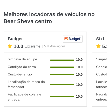
Melhores locadoras de veículos no
Beer Sheva centro
Budget
Sixt
10.0
5.
Excelente
50+ Avaliações
Simpatia da equipe
Simpati
10.0
Condição do carro
Condiçã
10.0
Custo-benefício
Custo-b
10.0
Localização da mesa do
Localiz
10.0
fornecedor
fornece
Facilidade de coleta e
Facilid
10.0
entrega
entrega