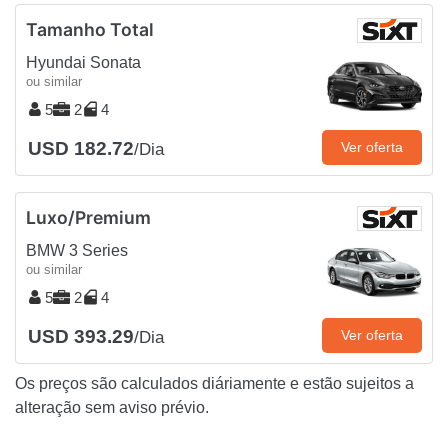
Tamanho Total
Hyundai Sonata
ou similar
5
2
4
USD 182.72
Ver oferta
/Dia
Luxo/Premium
BMW 3 Series
ou similar
5
2
4
USD 393.29
Ver oferta
/Dia
Os preços são calculados diáriamente e estão sujeitos a
alteração sem aviso prévio.