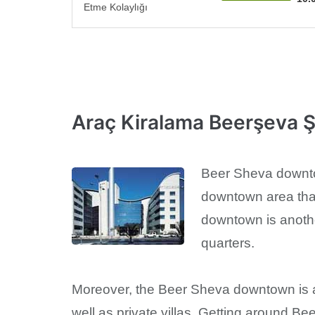
Etme Kolaylığı
Araç Kiralama Beerşeva 
Beer Sheva downtown
downtown area that
downtown is another
quarters.
Moreover, the Beer Sheva downtown is al
well as private villas. Getting around B