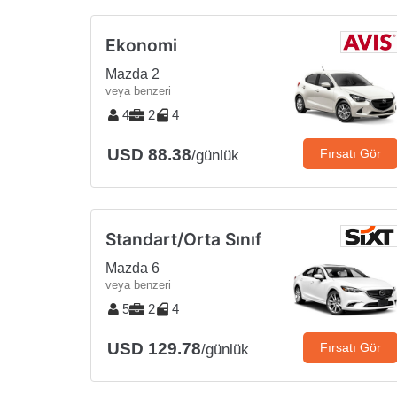
Ekonomi
Mazda 2
veya benzeri
4
2
4
USD 88.38
Fırsatı Gör
/günlük
Standart/Orta Sınıf
Mazda 6
veya benzeri
5
2
4
USD 129.78
Fırsatı Gör
/günlük