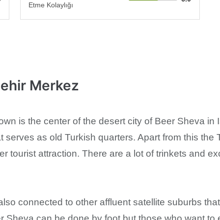
Etme Kolaylığı
Şehir Merkez
 is the center of the desert city of Beer Sheva in Is
 serves as old Turkish quarters. Apart from this the
 tourist attraction. There are a lot of trinkets and ex
so connected to other affluent satellite suburbs t
eer Sheva can be done by foot but those who want to 