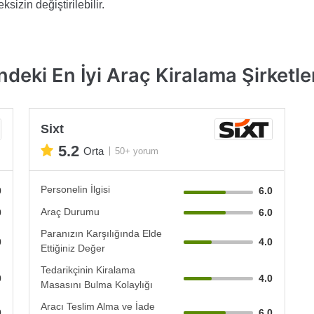
sizin değiştirilebilir.
deki En İyi Araç Kiralama Şirketle
Sixt
5.2
Orta
50+ yorum
Personelin İlgisi
0
6.0
Araç Durumu
0
6.0
Paranızın Karşılığında Elde
0
4.0
Ettiğiniz Değer
Tedarikçinin Kiralama
0
4.0
Masasını Bulma Kolaylığı
Aracı Teslim Alma ve İade
0
6.0