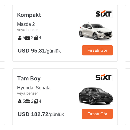
Kompakt
Mazda 2
veya benzeri
5
2
4
USD 95.31
Fırsatı Gör
/günlük
Tam Boy
Hyundai Sonata
veya benzeri
5
2
4
USD 182.72
Fırsatı Gör
/günlük