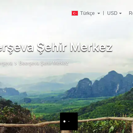
Türkçe
USD
R
rşeva Şehir Merkez
rşeva
Beerşeva Şehir Merkez