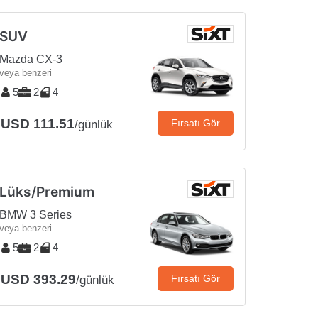
SUV
Mazda CX-3
veya benzeri
5
2
4
USD 111.51
Fırsatı Gör
/günlük
Lüks/Premium
BMW 3 Series
veya benzeri
5
2
4
USD 393.29
Fırsatı Gör
/günlük