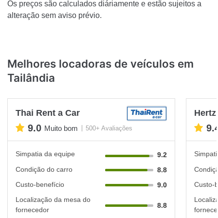
Os preços são calculados diáriamente e estão sujeitos a
alteração sem aviso prévio.
Melhores locadoras de veículos em
Tailândia
Thai Rent a Car
Hertz
9.0
9.
Muito bom
500+ Avaliações
Simpatia da equipe
Simpati
9.2
Condição do carro
Condiçã
8.8
Custo-benefício
Custo-b
9.0
Localização da mesa do
Localiz
8.8
fornecedor
fornece