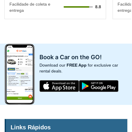
Facilidade de coleta e
Facilid
8.8
entrega
entrega
Book a Car on the GO!
Download our
FREE App
for exclusive car
rental deals.
Links Rápidos