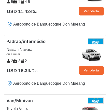
5
1
4-5
USD 11.42
Ver oferta
/Dia
Aeroporto de Banguecoque Don Mueang
Padrão/intermédio
Nissan Navara
ou similar
2
2
2
USD 16.34
Ver oferta
/Dia
Aeroporto de Banguecoque Don Mueang
Van/Minivan
Toyota Veloz