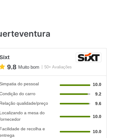
uerteventura
Sixt
9.8
Muito bom
50+ Avaliações
Simpatia do pessoal
10.0
Condição do carro
9.2
Relação qualidade/preço
9.6
Localizando a mesa do
10.0
fornecedor
Facilidade de recolha e
10.0
entrega