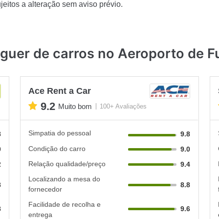
eitos a alteração sem aviso prévio.
guer de carros no Aeroporto de F
Ace Rent a Car
9.2
Muito bom
100+ Avaliações
Simpatia do pessoal
8
9.8
Condição do carro
0
9.0
Relação qualidade/preço
2
9.4
Localizando a mesa do
8
8.8
fornecedor
Facilidade de recolha e
8
9.6
entrega