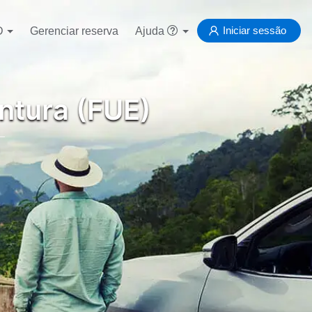
Iniciar sessão
D
Gerenciar reserva
Ajuda
ntura (FUE)