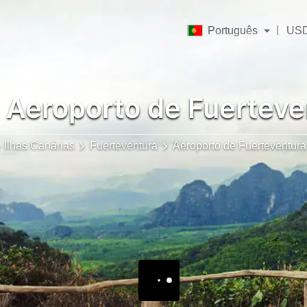
Português
US
Aeroporto de Fuerteve
 Ilhas Canárias
Fuerteventura
Aeroporto de Fuerteventura