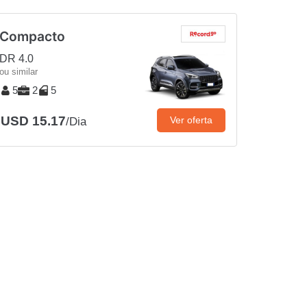
Compacto
DR 4.0
ou similar
5
2
5
USD 15.17
Ver oferta
/Dia