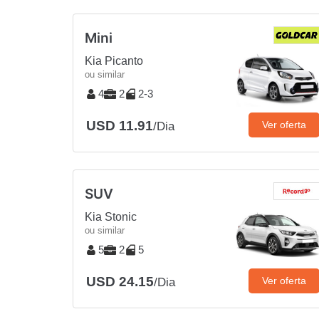
Mini
Kia Picanto
ou similar
4
2
2-3
USD 11.91
Ver oferta
/Dia
SUV
Kia Stonic
ou similar
5
2
5
USD 24.15
Ver oferta
/Dia