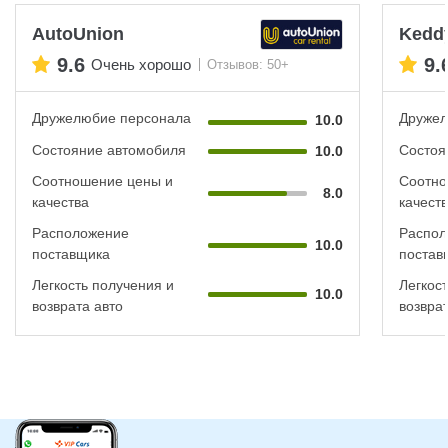
AutoUnion
Keddy
9.6
9.
Очень хорошо
Отзывов: 50+
Дружелюбие персонала
Дружел
10.0
Состояние автомобиля
Состоя
10.0
Соотношение цены и
Соотно
8.0
качества
качест
Расположение
Распол
10.0
поставщика
постав
Легкость получения и
Легкос
10.0
возврата авто
возврат