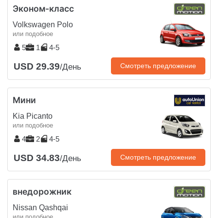
Эконом-класс
Volkswagen Polo
или подобное
5
1
4-5
USD 29.39
Смотреть предложение
/День
Мини
Kia Picanto
или подобное
4
2
4-5
USD 34.83
Смотреть предложение
/День
внедорожник
Nissan Qashqai
или подобное