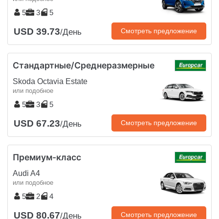
5
3
5
USD 39.73
Смотреть предложение
/День
Стандартные/Среднеразмерные
Skoda Octavia Estate
или подобное
5
3
5
USD 67.23
Смотреть предложение
/День
Премиум-класс
Audi A4
или подобное
5
2
4
USD 80.67
Смотреть предложение
/День